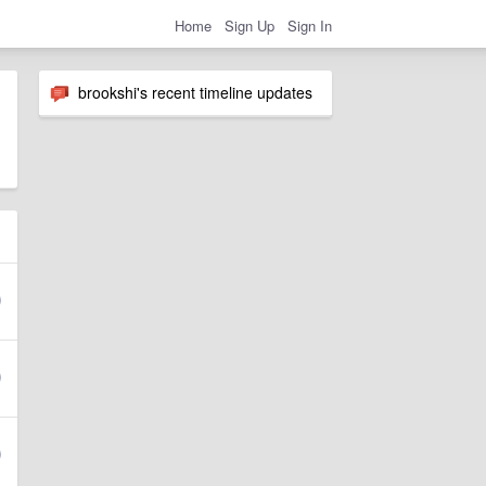
Home
Sign Up
Sign In
brookshi's recent timeline updates