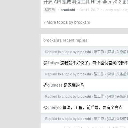
开源 API 集成测试工具 Hitchhiker v0.2
程序员
•
brookshi
•
Oct 17, 2017
• Lastly replied 
More topics by brookshi
»
brookshi's recent replies
Replied to a topic by
brookshi
酷工作
[深圳] 头条前端
›
›
@
Taikyo
这我就不好说了，每个面试官问的都不一样
Replied to a topic by
brookshi
酷工作
[深圳] 头条前端
›
›
@
glumess
是深圳的吗
Replied to a topic by
brookshi
酷工作
[深圳] 头条前端
›
›
@
chenyfc
算法，工程，前后端，要有个亮点
Replied to a topic by
brookshi
酷工作
[深圳] 头条前端
›
›