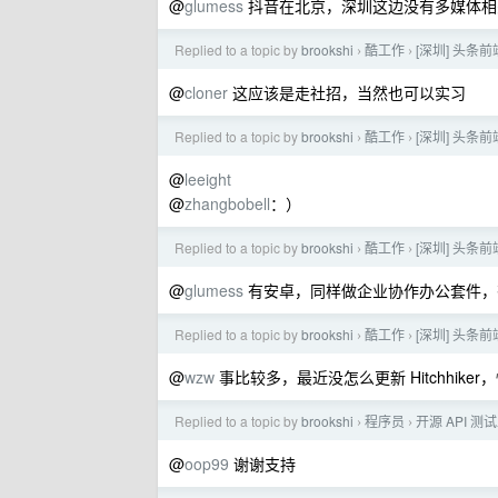
@
glumess
抖音在北京，深圳这边没有多媒体相
Replied to a topic by
brookshi
酷工作
[深圳] 头条前端
›
›
@
cloner
这应该是走社招，当然也可以实习
Replied to a topic by
brookshi
酷工作
[深圳] 头条前端
›
›
@
leeight
@
zhangbobell
：）
Replied to a topic by
brookshi
酷工作
[深圳] 头条前端
›
›
@
glumess
有安卓，同样做企业协作办公套件，
Replied to a topic by
brookshi
酷工作
[深圳] 头条前端
›
›
@
wzw
事比较多，最近没怎么更新 Hitchhik
Replied to a topic by
brookshi
程序员
开源 API 测试工
›
›
@
oop99
谢谢支持