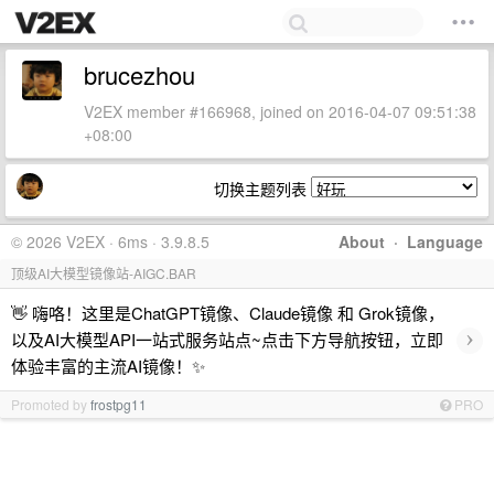
brucezhou
V2EX member #166968, joined on 2016-04-07 09:51:38
+08:00
切换主题列表
© 2026 V2EX · 6ms · 3.9.8.5
About
·
Language
顶级AI大模型镜像站-AIGC.BAR
👋 嗨咯！这里是ChatGPT镜像、Claude镜像 和 Grok镜像，
›
以及AI大模型API一站式服务站点~点击下方导航按钮，立即
体验丰富的主流AI镜像！✨
Promoted by
frostpg11
PRO