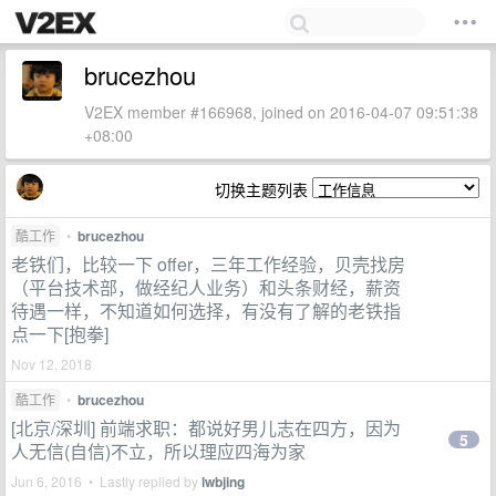
brucezhou
V2EX member #166968, joined on 2016-04-07 09:51:38
+08:00
切换主题列表
酷工作
•
brucezhou
老铁们，比较一下 offer，三年工作经验，贝壳找房
（平台技术部，做经纪人业务）和头条财经，薪资
待遇一样，不知道如何选择，有没有了解的老铁指
点一下[抱拳]
Nov 12, 2018
酷工作
•
brucezhou
[北京/深圳] 前端求职：都说好男儿志在四方，因为
5
人无信(自信)不立，所以理应四海为家
Jun 6, 2016 • Lastly replied by
lwbjing