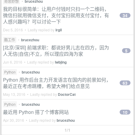
奇思妙想
•
brucezhou
我的目标很简单：让用户付钱时只扫一个二维码，
微信扫就用微信支付，支付宝扫就用支付宝付，有
34
人感兴趣吗？可以讨论一下
Dec 5, 2016 • Lastly replied by
irgil
酷工作
•
brucezhou
[北京/深圳] 前端求职：都说好男儿志在四方，因为
5
人无信(自信)不立，所以理应四海为家
Jun 6, 2016 • Lastly replied by
lwbjing
Python
•
brucezhou
Python 用作后台主力开发语言在国内的前景如何，
63
最近正在考虑跳槽，希望大神们给点意见
May 13, 2016 • Lastly replied by
DoctorCat
Python
•
brucezhou
最近用 Python 搭了个博客网站
10
Apr 30, 2016 • Lastly replied by
brucezhou
1/1