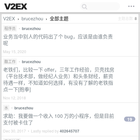
V2EX
brucezhou
全部主题
主题总数
8
›
›
程序员
•
brucezhou
业务当中别人的代码出了个 bug，应该是由谁负责
呢
May 15, 2020
酷工作
•
brucezhou
老铁们，比较一下 offer，三年工作经验，贝壳找房
（平台技术部，做经纪人业务）和头条财经，薪资
待遇一样，不知道如何选择，有没有了解的老铁指
点一下[抱拳]
Nov 12, 2018
水
•
brucezhou
求助：我要做一个收入 100 万的小程序，但是目前
19
支付被卡住了
Dec 30, 2017 • Lastly replied by
402645707