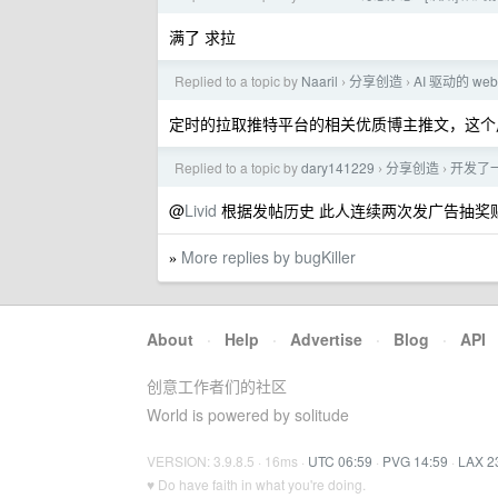
满了 求拉
Replied to a topic by
Naaril
分享创造
AI 驱动的 w
›
›
定时的拉取推特平台的相关优质博主推文，这个用的
Replied to a topic by
dary141229
分享创造
开发了
›
›
@
Livid
根据发帖历史 此人连续两次发广告抽奖
More replies by bugKiller
»
About
·
Help
·
Advertise
·
Blog
·
API
创意工作者们的社区
World is powered by solitude
VERSION: 3.9.8.5 · 16ms ·
UTC 06:59
·
PVG 14:59
·
LAX 2
♥ Do have faith in what you're doing.