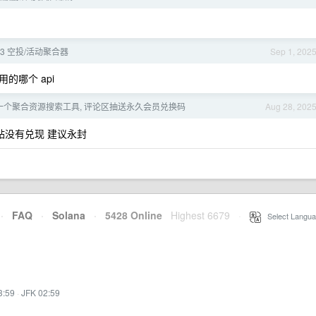
eb3 空投/活动聚合器
Sep 1, 202
哪个 api
一个聚合资源搜索工具, 评论区抽送永久会员兑换码
Aug 28, 202
贴没有兑现 建议永封
·
FAQ
·
Solana
·
5428 Online
Highest 6679
·
Select Langua
3:59
·
JFK 02:59