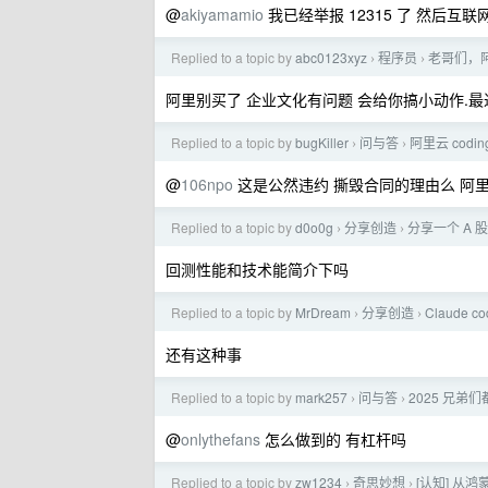
@
akiyamamio
我已经举报 12315 了 然后互
Replied to a topic by
abc0123xyz
程序员
老哥们，阿
›
›
阿里别买了 企业文化有问题 会给你搞小动作.最
Replied to a topic by
bugKiller
问与答
阿里云 codi
›
›
@
106npo
这是公然违约 撕毁合同的理由么 阿
Replied to a topic by
d0o0g
分享创造
分享一个 A 股
›
›
回测性能和技术能简介下吗
Replied to a topic by
MrDream
分享创造
Claude
›
›
还有这种事
Replied to a topic by
mark257
问与答
2025 兄弟
›
›
@
onlythefans
怎么做到的 有杠杆吗
Replied to a topic by
zw1234
奇思妙想
[认知] 从
›
›