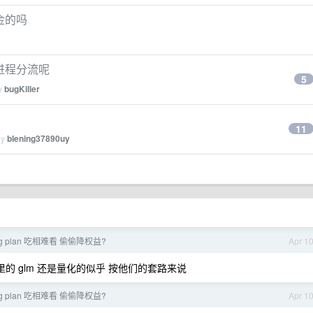
打金的吗
行进程分流呢
5
by
bugKiller
11
by
blening37890uy
ng plan 吃相难看 偷偷降权益?
Apr 1
阿里的 glm 还是量化的似乎 按他们的套路来说
ng plan 吃相难看 偷偷降权益?
Apr 1