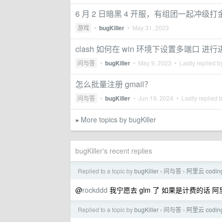
6 月 2 日暗黑 4 开服，有组团一起冲级
游戏
•
bugKiller
•
May 31, 2023
clash 如何在 win 环境下设置多端口 进
问与答
•
bugKiller
•
May 9, 2023
• Lastly replied 
怎么批量注册 gmail？
问与答
•
bugKiller
•
Jun 19, 2024
• Lastly replied 
More topics by bugKiller
»
bugKiller's recent replies
Replied to a topic by
bugKiller
问与答
阿里云 codi
›
›
@
rockddd
我宁愿去 glm 了 如果是计费的话 
Replied to a topic by
bugKiller
问与答
阿里云 codi
›
›