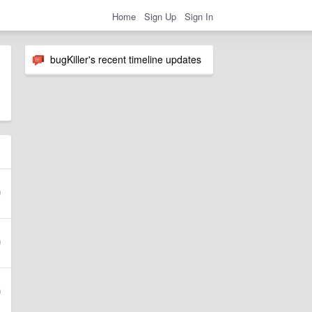
Home
Sign Up
Sign In
bugKiller's recent timeline updates