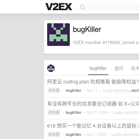
bugKiller
V2EX member #178636, joined on
bugKiller
提问
技
阿里云 coding plan 吃相难看 偷偷降权益?
问与答
•
bugKiller
•
Apr 11
• Lastly replied by
abc
有没有跨平台的信息聚合订阅器 如 X+公
问与答
•
bugKiller
•
Oct 21, 2024
• Lastly replied 
618 想买一个能记忆 4 台设备以上的鼠标
问与答
•
bugKiller
•
Jun 1, 2023
• Lastly replied b