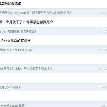
联网法院起诉试试
里云的 coding plan 现在哪个模型写代码体验比较好呢？
Apr 1
近一个月就干了 3 件事恶心付费用户
ng plan 吃相难看 偷偷降权益?
Apr 1
里企业文化真的有说法
量化回测平台-BackQuant
Feb 2
 code 额度消耗太快，于是我做了个翻译插件
Jan 3
们都赚了多少钱呢?
Jan 
鸿蒙激励活动聊聊"赚钱"
Jan 