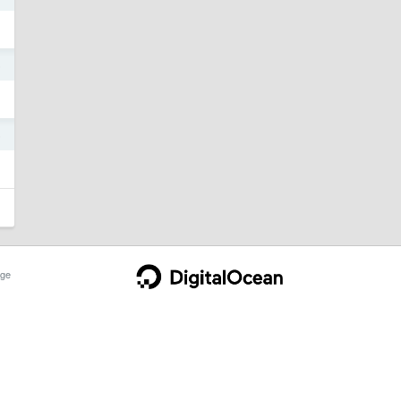
5
5
ge