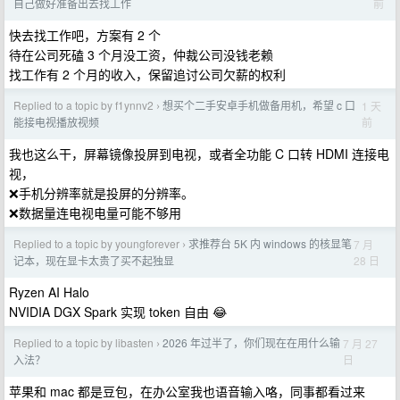
前
自己做好准备出去找工作
快去找工作吧，方案有 2 个
待在公司死磕 3 个月没工资，仲裁公司没钱老赖
找工作有 2 个月的收入，保留追讨公司欠薪的权利
Replied to a topic by f1ynnv2
想买个二手安卓手机做备用机，希望 c 口
1 天
›
前
能接电视播放视频
我也这么干，屏幕镜像投屏到电视，或者全功能 C 口转 HDMI 连接电
视，
❌手机分辨率就是投屏的分辨率。
❌数据量连电视电量可能不够用
Replied to a topic by youngforever
求推荐台 5K 内 windows 的核显笔
7 月
›
28 日
记本，现在显卡太贵了买不起独显
Ryzen AI Halo
NVIDIA DGX Spark 实现 token 自由 😂
Replied to a topic by libasten
2026 年过半了，你们现在在用什么输
7 月 27
›
日
入法？
苹果和 mac 都是豆包，在办公室我也语音输入咯，同事都看过来