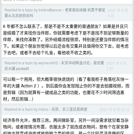
Replied to a topic by InkAndBanner
老家朋友结婚 机票不便宜
2025 年 9 月
›
4 日
要从北京赶回去吗
6 年都不怎么联系了，那是不是不太重要的普通朋友？如果是并且只
是结婚了才来找你当伴郎，你就需要考虑下是不是找不到足够数量的
伴郎，来找你凑数了。另外结婚流程很烦，特别是还要当伴郎的情况
下。如果这个朋友你觉得以后还会有交集并且值得你交下去，就考虑
下去吧，或者不去给个礼金，看他收不收之类的。
Replied to a topic by wymanAtV2
买货冲动降温讨论，是否要
2025 年 9 月
›
2 日
买大疆 pocket3
可以租一个用用，但大概率很快退烧的（看了看我柜子角落吃灰快一
年的大疆 Action 2 ）。到后面你会发现阻止你的不是去拍摄视频，而
是剪辑（因为就算有一键成品之类的功能，也要花不少时间筛选素
材，然后剪辑...）
Replied to a topic by lnbiuc
买房，买三室还是两室
2025 年 8 月 25 日
›
经济条件允许，推荐三房。两间做卧室，另外一间没需求就空着当杂
物间，或者按情况布置，衣服太多了就改成衣物间，想有个在家安静
的地方就弄成书房或放电脑之类的房间。是一个比较灵活变换的区