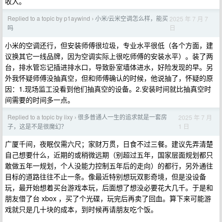
收入。
Replied to a topic by p1aywind
小米/云米空调怎么样，能买
2025 年 7 月 7
›
日
吗
小米的空调还行，但安装师傅很垃圾，专业水平很低（各个方面，建
议换其它一线品牌，因为空调实际上很吃师傅的安装水平）。装了两
台，排水管忘记插进排水口，导致卧室墙体进水，好险发现的早。另
外我怀疑师傅没抽真空，但和师傅确认的时候，他说抽了，怀疑的原
因：1.现场监工没看到他们抽真空的设备。2.安装时间就比抽真空时
间需要的时间多一点。
Replied to a topic by iixy
很多普通人一生的追求就是一套房
2025 年 7 月
›
1 日
子，这是不是很魔幻？
广厦千间，夜眠仅需六尺；家财万贯，日食不过三餐。建议先弄清楚
自己想要什么，近期的或稍微远期（别超过五年，国家层面规划都只
敢做五年一规划，个人没能力控制五年后的走向）的都行，另外通往
目标的道路往往不止一条。像最近特别想玩双影奇境，但是没设备
玩，最开始想着买台游戏本玩，后面想了想没必要花大几千。于是和
朋友借了台 xbox ，买了个光碟，玩完后再卖了回血。算下来可能游
戏就只是几十块的成本，到时候再请朋友吃个饭。