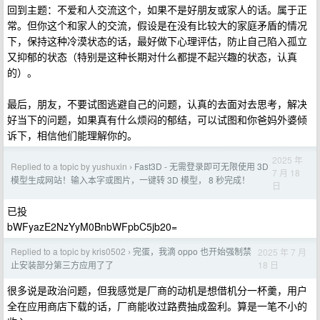
回到主题：不爱和人交流这个，如果不是好朋友或家人的话。属于正
常。但你这个和家人的交流，假设是在没有比较大的家庭矛盾的情况
下，保持这种冷漠状态的话，最好做下心理评估，防止自己陷入孤立
又抑郁的状态（特别是这种长期对什么都提不起兴趣的状态，认真
的）。
最后，朋友，不要试图逃避自己的问题，认真的去面对去思考，解决
好当下的问题，如果真有什么烦闷的郁结，可以试图和你爸妈外婆倾
诉下，相信他们能理解你的。
2025 年
Replied to a topic by yushuxin
Fast3D - 无需登录即可无限使用 3D
›
7 月 18
模型生成网站！输入本字或图片，一键转 3D 模型， 8 秒完成！
日
已投
bWFyazE2NzYyM0BnbWFpbC5jb20=
Replied to a topic by kris0502
完蛋，我滴 oppo 也开始强制禁
2025 年 7 月
›
18 日
止安装部分第三方应用了了
很多说是政治问题，但我感觉是厂商的动机是想借机分一杯羹，用户
全在应用商店下载的话，厂商能收过路费抽成盈利。算是一笔不小的