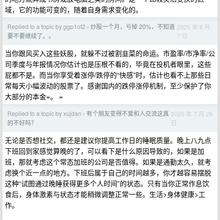
域，它的功能可变的，随着自身需求变化的。
Replied to a topic by ggp1ot2
炒股一个月，亏掉 20%，不知道
2025 年 8 月
›
7 日
要不要继续了。。
当你跟风买入这些妖股，就躲不过被割韭菜的命运。市盈率/市净率/公
司季度与年报情况你估计也是压根不看的，毕竟在投机者眼里，这些
屁都不是。而当你享受着涨停/跌停的“快感”时，估计也看不上那些日
常每天小幅波动的股票了。感谢国内的跌停涨停机制，至少保护了你
大部分的本金=。 =
Replied to a topic by xujdan
有个朋友变得不爱和人交流这真
2025 年 7 月 28
›
日
的不好吗？
无论是否想社交，都还是建议你提高工作日的睡眠质量。晚上八九点
下班回到家感觉算晚的了，可以看下是什么原因导致的，如果是加
班，那就考虑这个常态加班的公司是否值得。如果是通勤太久，就考
虑换个近一点的地方。下班后属于自己的时间越多，你才越容易摆脱
这种“试图通过晚睡获得更多个人时间”的状态。只有当你正常作息饮
食后，身体激素与状态才能稍微调整正常一些。生活>身体健康>工
作。