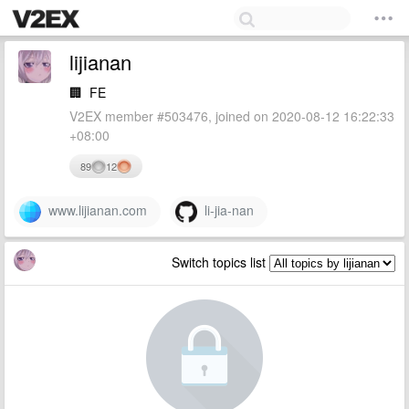
lijianan
🏢
FE
V2EX member #503476, joined on 2020-08-12 16:22:33
+08:00
89
12
www.lijianan.com
li-jia-nan
Switch topics list