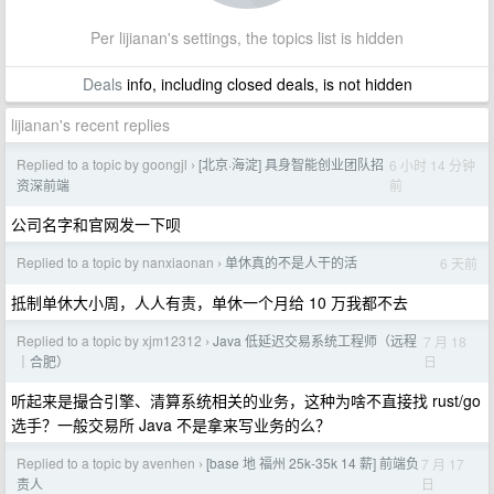
Per lijianan's settings, the topics list is hidden
Deals
info, including closed deals, is not hidden
lijianan's recent replies
Replied to a topic by goongjl
[北京·海淀] 具身智能创业团队招
6 小时 14 分钟
›
前
资深前端
公司名字和官网发一下呗
Replied to a topic by nanxiaonan
单休真的不是人干的活
6 天前
›
抵制单休大小周，人人有责，单休一个月给 10 万我都不去
Replied to a topic by xjm12312
Java 低延迟交易系统工程师（远程
7 月 18
›
日
｜合肥）
听起来是撮合引擎、清算系统相关的业务，这种为啥不直接找 rust/go
选手？一般交易所 Java 不是拿来写业务的么？
Replied to a topic by avenhen
[base 地 福州 25k-35k 14 薪] 前端负
7 月 17
›
日
责人