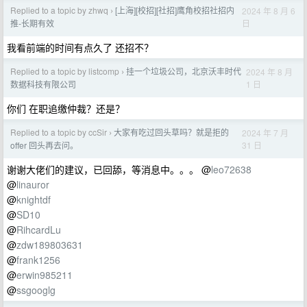
Replied to a topic by zhwq
[上海][校招][社招]鹰角校招社招内
2024 年 8 月 6
›
日
推-长期有效
我看前端的时间有点久了 还招不？
Replied to a topic by listcomp
挂一个垃圾公司，北京沃丰时代
2024 年 8 月
›
1 日
数据科技有限公司
你们 在职追缴仲裁？还是？
Replied to a topic by ccSir
大家有吃过回头草吗？就是拒的
2024 年 7 月
›
31 日
offer 回头再去问。
谢谢大佬们的建议，已回舔，等消息中。。。 @
leo72638
@
linauror
@
knightdf
@
SD10
@
RihcardLu
@
zdw189803631
@
frank1256
@
erwin985211
@
ssgooglg