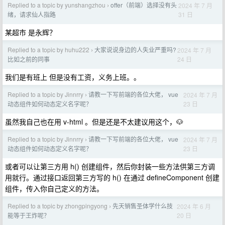
Replied to a topic by yunshangzhou
offer（前端）选择没有头
2024 年 7 月
›
31 日
绪，请求仙人指路
某超市 是永辉？
Replied to a topic by huhu222
大家说说身边的人失业严重吗?
2024 年 7 月
›
24 日
比如之前的同事
我们是有班上 但是没有工资，义务上班。。
Replied to a topic by Jinnrry
请教一下写前端的各位大佬， vue
2024 年 7 月
›
23 日
动态组件如何动态定义名字呢？
虽然我自己也在用 v-html 。但是还是不太建议用这个，🐶
Replied to a topic by Jinnrry
请教一下写前端的各位大佬， vue
2024 年 7 月
›
23 日
动态组件如何动态定义名字呢？
或者可以让第三方用 h() 创建组件，然后你封装一些方法供第三方调
用就行。通过接口返回第三方写的 h() 在通过 defineComponent 创建
组件，传入你自己定义的方法。
Replied to a topic by zhongpingyong
先天销售圣体学什么技
2024 年 6 月
›
20 日
能等于王炸呢？