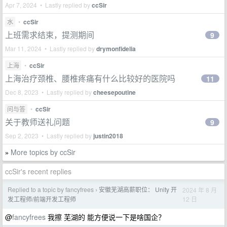
Apr 7, 2024 • Lastly replied by
ccSir
水
•
ccSir
上班需求结束，提测期间
9
Mar 11, 2024 • Lastly replied by
drymonfidelia
上海
•
ccSir
上海治疗颈椎、腰椎疼痛有什么比较好的医院吗
11
Dec 8, 2023 • Lastly replied by
cheesepoutine
问与答
•
ccSir
关于教师送礼问题
9
Sep 2, 2023 • Lastly replied by
justin2018
More topics by ccSir
»
ccSir's recent replies
Replied to a topic by fancyfrees
安徽芜湖高薪职位： Unity 开
2024 年 8 月
›
12 日
发工程师/前端开发工程师
@
fancyfrees
我擦 芜湖的 能方便说一下是啥国企？