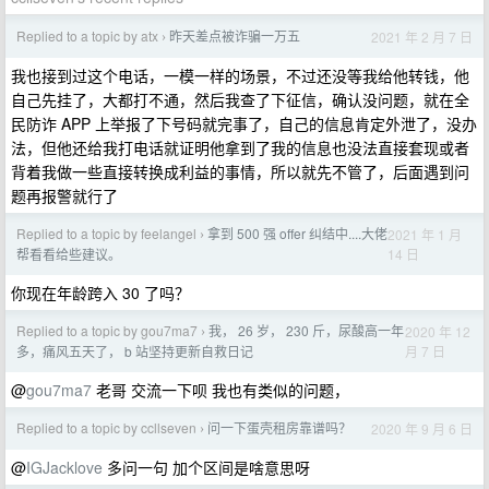
Replied to a topic by atx
昨天差点被诈骗一万五
2021 年 2 月 7 日
›
我也接到过这个电话，一模一样的场景，不过还没等我给他转钱，他
自己先挂了，大都打不通，然后我查了下征信，确认没问题，就在全
民防诈 APP 上举报了下号码就完事了，自己的信息肯定外泄了，没办
法，但他还给我打电话就证明他拿到了我的信息也没法直接套现或者
背着我做一些直接转换成利益的事情，所以就先不管了，后面遇到问
题再报警就行了
Replied to a topic by feelangel
拿到 500 强 offer 纠结中....大佬
2021 年 1 月
›
14 日
帮看看给些建议。
你现在年龄跨入 30 了吗？
Replied to a topic by gou7ma7
我， 26 岁， 230 斤，尿酸高一年
2020 年 12
›
月 7 日
多，痛风五天了， b 站坚持更新自救日记
@
gou7ma7
老哥 交流一下呗 我也有类似的问题，
Replied to a topic by ccllseven
问一下蛋壳租房靠谱吗？
2020 年 9 月 6 日
›
@
IGJacklove
多问一句 加个区间是啥意思呀