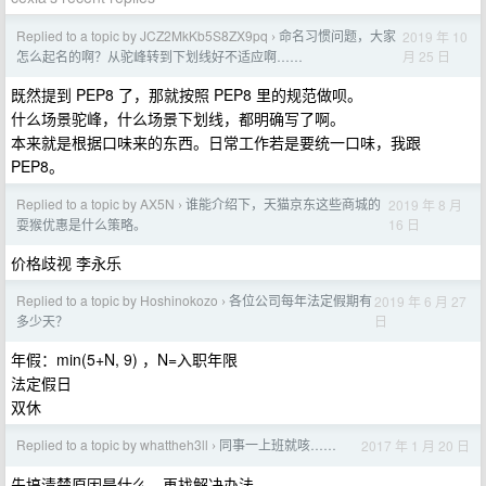
Replied to a topic by JCZ2MkKb5S8ZX9pq
命名习惯问题，大家
2019 年 10
›
月 25 日
怎么起名的啊？从驼峰转到下划线好不适应啊……
既然提到 PEP8 了，那就按照 PEP8 里的规范做呗。
什么场景驼峰，什么场景下划线，都明确写了啊。
本来就是根据口味来的东西。日常工作若是要统一口味，我跟
PEP8。
Replied to a topic by AX5N
谁能介绍下，天猫京东这些商城的
2019 年 8 月
›
16 日
耍猴优惠是什么策略。
价格歧视 李永乐
Replied to a topic by Hoshinokozo
各位公司每年法定假期有
2019 年 6 月 27
›
日
多少天？
年假：min(5+N, 9) ，N=入职年限
法定假日
双休
Replied to a topic by whattheh3ll
同事一上班就咳……
2017 年 1 月 20 日
›
先搞清楚原因是什么，再找解决办法。