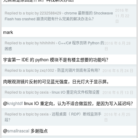
2016 年
Replied to a topic by 2232588429
chrome 最新版的 Shockwave
›
11 月 22
Flash has crashed 崩溃问题有什么完美的解决办法么？
日
mark
Replied to a topic by hihihihihi
C++/C# 程序员转 Python 的
2016 年 6 月 28
›
日
困惑
宇宙第一 IDE 的 python 模块不是有楼主想要的功能吗？
Replied to a topic by zxq1002
防蓝光镜片到底有没有用？
2016 年 6 月 24 日
›
肉眼观测镜片反射的可见蓝光强度，日光灯大于显示屏。
Replied to a topic by cexia
linux I/O 重定向文件权限设置
2016 年 6 月 13 日
›
@
knightdf
linux IO 重定向，认为不适合做监控，是因为写入延迟吗？
Replied to a topic by cexia
远程桌面（ RDP）断线监测手
2016 年 4 月 25
›
日
段？
@
smallrascal
多谢指点