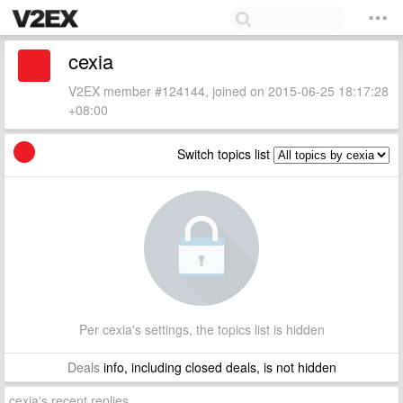
cexia
V2EX member #124144, joined on 2015-06-25 18:17:28
+08:00
Switch topics list
Per cexia's settings, the topics list is hidden
Deals
info, including closed deals, is not hidden
cexia's recent replies