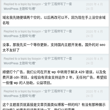
Replied to a topic by licoycn
“全干”工程师写了一套
2020 年 4 月
›
24 日
WordPress 主题和“吐槽”
域名我先随便填两个空的，以后再改可以不，因为现在手上没空余域
名啦
Replied to a topic by licoycn
“全干”工程师写了一套
2020 年 4 月
›
24 日
WordPress 主题和“吐槽”
没事，那我先买一个等你更新，支持国内主题开发者。国外的对 seo
太不友好了
Replied to a topic by licoycn
“全干”工程师写了一套
2020 年 4 月
›
24 日
WordPress 主题和“吐槽”
顺便打个广告，我们公司在开发 wp 中转用于解决 429 错误，以及免
费开源 cdn 项目，全程自有资金支持运作 2 年，无任何广告，希望招
一些懂 wp 的人协助，公益项目。
Replied to a topic by licoycn
“全干”工程师写了一套
2020 年 4 月
›
24 日
WordPress 主题和“吐槽”
这个主题首页就直接是文章页面类似博客一样的吗？有没有那种展示
的功能？如果有的话我支持一下，我们公司需要。