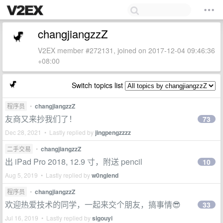
changjiangzzZ
V2EX member #272131, joined on 2017-12-04 09:46:36
+08:00
Switch topics list
程序员
•
changjiangzzZ
友商又来抄我们了！
73
Dec 28, 2021 • Lastly replied by
jingpengzzzz
二手交易
•
changjiangzzZ
出 iPad Pro 2018, 12.9 寸，附送 pencil
10
Aug 5, 2019 • Lastly replied by
w0nglend
程序员
•
changjiangzzZ
欢迎热爱技术的同学，一起来交个朋友，搞事情😎
33
Jul 16, 2019 • Lastly replied by
sigouyi