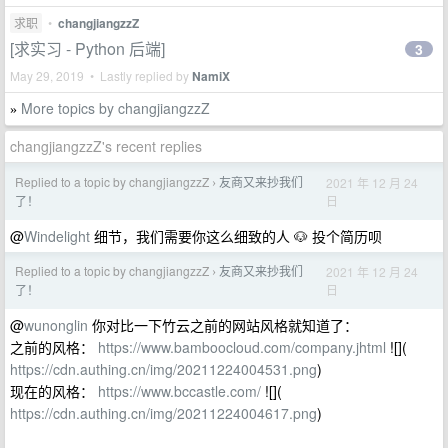
求职
•
changjiangzzZ
[求实习 - Python 后端]
3
May 29, 2019 • Lastly replied by
NamiX
More topics by changjiangzzZ
»
changjiangzzZ's recent replies
Replied to a topic by changjiangzzZ
友商又来抄我们
2021 年 12 月 24
›
日
了！
@
Windelight
细节，我们需要你这么细致的人 🐶 投个简历呗
Replied to a topic by changjiangzzZ
友商又来抄我们
2021 年 12 月 24
›
日
了！
@
wunonglin
你对比一下竹云之前的网站风格就知道了：
之前的风格：
https://www.bamboocloud.com/company.jhtml
![](
https://cdn.authing.cn/img/20211224004531.png
)
现在的风格：
https://www.bccastle.com/
![](
https://cdn.authing.cn/img/20211224004617.png
)