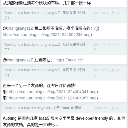
从顶部标题栏到每个模块的布局，几乎都一摸一样
Replied to a topic by changjiangzzZ
友商又来抄我们
2021 年 12 月 24
›
日
了！
@
changjiangzzZ
第二张图不清晰，换个清晰点的：![](
https://cdn.authing.cn/img/20211224004233.png
)
Replied to a topic by changjiangzzZ
友商又来抄我们
2021 年 12 月 24
›
日
了！
@
changjiangzzZ
友商网址：
https://arkid.cc/
Replied to a topic by changjiangzzZ
友商又来抄我们
2021 年 12 月 24
›
日
了！
再来一个另一个友商的，连客户评价都抄：
![](
https://cdn.authing.cn/img/20211224004041.png
)
![](
https://cdn.authing.cn/img/20211224004057.png
)
Replied to a topic by bfqymmt
关于 IDaaS 的想法
2020 年 5 月 12 日
›
Authing 是国内几家 IdaaS 服务商里面最 developer-friendly 的，其他
友商的文档，真的是一言难尽 ...