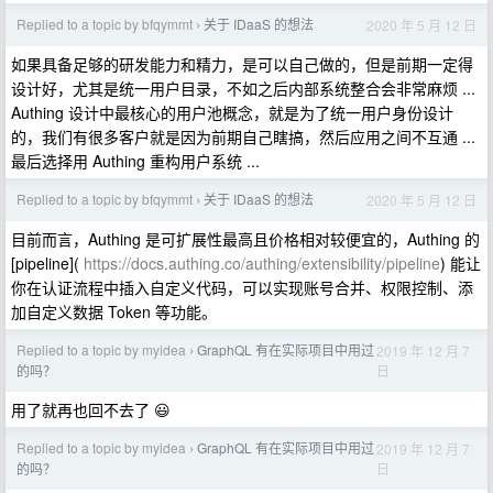
Replied to a topic by bfqymmt
关于 IDaaS 的想法
2020 年 5 月 12 日
›
如果具备足够的研发能力和精力，是可以自己做的，但是前期一定得
设计好，尤其是统一用户目录，不如之后内部系统整合会非常麻烦 ...
Authing 设计中最核心的用户池概念，就是为了统一用户身份设计
的，我们有很多客户就是因为前期自己瞎搞，然后应用之间不互通 ...
最后选择用 Authing 重构用户系统 ...
Replied to a topic by bfqymmt
关于 IDaaS 的想法
2020 年 5 月 12 日
›
目前而言，Authing 是可扩展性最高且价格相对较便宜的，Authing 的
[pipeline](
https://docs.authing.co/authing/extensibility/pipeline
) 能让
你在认证流程中插入自定义代码，可以实现账号合并、权限控制、添
加自定义数据 Token 等功能。
Replied to a topic by myidea
GraphQL 有在实际项目中用过
2019 年 12 月 7
›
日
的吗？
用了就再也回不去了 😃
Replied to a topic by myidea
GraphQL 有在实际项目中用过
2019 年 12 月 7
›
日
的吗？