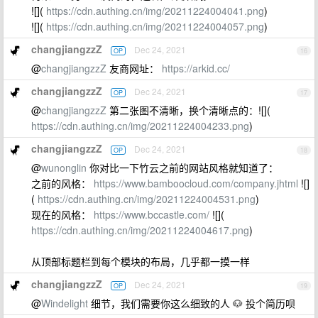
![](
https://cdn.authing.cn/img/20211224004041.png
)
![](
https://cdn.authing.cn/img/20211224004057.png
)
changjiangzzZ
Dec 24, 2021
OP
16
@
changjiangzzZ
友商网址：
https://arkid.cc/
changjiangzzZ
Dec 24, 2021
OP
17
@
changjiangzzZ
第二张图不清晰，换个清晰点的：![](
https://cdn.authing.cn/img/20211224004233.png
)
changjiangzzZ
Dec 24, 2021
OP
18
@
wunonglin
你对比一下竹云之前的网站风格就知道了：
之前的风格：
https://www.bamboocloud.com/company.jhtml
![]
(
https://cdn.authing.cn/img/20211224004531.png
)
现在的风格：
https://www.bccastle.com/
![](
https://cdn.authing.cn/img/20211224004617.png
)
从顶部标题栏到每个模块的布局，几乎都一摸一样
changjiangzzZ
Dec 24, 2021
OP
19
@
Windelight
细节，我们需要你这么细致的人 🐶 投个简历呗