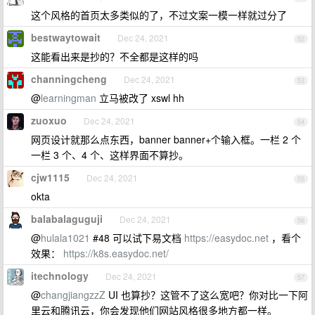
这个风格的首页太多类似的了，不过文案一模一样就过分了
bestwaytowait
Dec 24, 2021
52
这能看出来是抄的？不全都是这样的吗
channingcheng
Dec 24, 2021
53
@
learningman
立马被改了 xswl hh
zuoxuo
Dec 24, 2021
54
网页设计就那么点东西，banner banner+个输入框。一栏 2 个
一栏 3 个、4 个、这样界面不算抄。
cjw1115
Dec 24, 2021
55
okta
balabalaguguji
Dec 24, 2021
56
@
hulala1021
#48 可以试下易文档
https://easydoc.net
，看个
效果：
https://k8s.easydoc.net/
itechnology
Dec 24, 2021
57
@
changjiangzzZ
UI 也算抄？这管不了这么宽吧？你对比一下阿
里云和腾讯云，你会发现他们网站风格很多地方都一样。