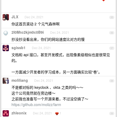
JLX
Dec 24, 2021
35
你这首页滚动 2 个元气森林啊
2I0Mto2kjm0c0B9i
Dec 24, 2021
36
抄没抄没看出来，你们的网站速度比对方的慢
sgissb1
Dec 24, 2021
37
文档和 api 接口，甚至开发模式，出现像素级相似也是很常见
的。
一方面减少开发者的学习成本，另一方面确实比较“卷”。
moliliang
Dec 24, 2021
38
不是都对标的 keyclock 、okta 之类的吗～～
这个公司竟然就在旁边楼～
之前我也准备写一个开源来着，不过没空搞了～
https://github.com/molizz/farm
zhleonix
Dec 24, 2021
1
39