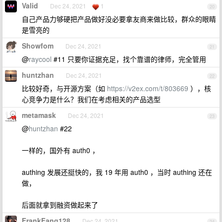
Valid
Dec 24, 2021
1
20
自己产品力够硬把产品做好没必要拿友商来做比较，群众的眼睛
是雪亮的
Showfom
Dec 24, 2021
21
@
raycool
#11 只要你证据充足，找个靠谱的律师，完全管用
huntzhan
Dec 24, 2021
22
比较好奇，与开源方案（如
https://v2ex.com/t/803669
），核
心竞争力是什么？我们在考虑相关的产品选型
metamask
Dec 24, 2021
23
@
huntzhan
#22
一样的，国外有 auth0 ，
authing 发展还挺快的，我 19 年用 auth0 ，当时 authing 还在
做，
后面就拿到融资做起来了
FrankFang128
Dec 24, 2021
24