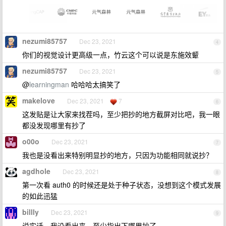
nezumi85757
Dec 23, 2021
4
你们的视觉设计更高级一点，竹云这个可以说是东施效颦
nezumi85757
Dec 23, 2021
5
@
learningman
哈哈哈太搞笑了
makelove
Dec 23, 2021
7
6
这发贴是让大家来找茬吗，至少把抄的地方截屏对比吧，我一眼
都没发现哪里有抄了
o00o
Dec 23, 2021
7
我也是没看出来特别明显抄的地方，只因为功能相同就说抄？
agdhole
Dec 23, 2021
8
第一次看 auth0 的时候还是处于种子状态，没想到这个模式发展
的如此迅猛
billly
Dec 23, 2021
9
说实话，我没看出来，至少指出下哪里抄了