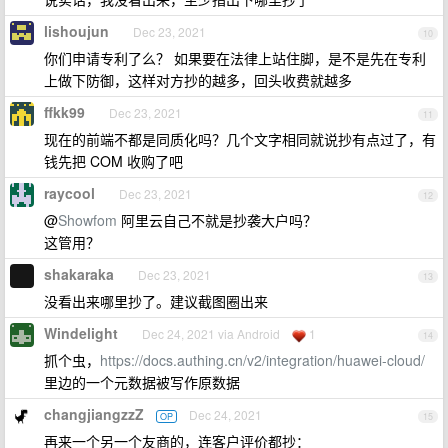
lishoujun
Dec 23, 2021
10
你们申请专利了么？ 如果要在法律上站住脚，是不是先在专利
上做下防御，这样对方抄的越多，回头收费就越多
ffkk99
Dec 23, 2021
11
现在的前端不都是同质化吗？几个文字相同就说抄有点过了，有
钱先把 COM 收购了吧
raycool
Dec 23, 2021
12
@
Showfom
阿里云自己不就是抄袭大户吗？
这管用？
shakaraka
Dec 23, 2021
13
没看出来哪里抄了。建议截图圈出来
Windelight
Dec 24, 2021 via Android
1
14
抓个虫，
https://docs.authing.cn/v2/integration/huawei-cloud/
里边的一个元数据被写作原数据
changjiangzzZ
Dec 24, 2021
OP
15
再来一个另一个友商的，连客户评价都抄：