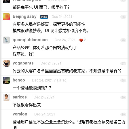
都是扁平化 UI 而已，哪里抄了？
BeijingBaby
Dec 24, 2021
PRO
25
有更多入局者是好事，探索更多的可能性
模式很难说抄袭，UI 设计感觉相似度不高。
quanqiubiannuan
Dec 24, 2021
2
26
产品经理：你对着那个网站搞就行了
程序员：好！
yogapants
Dec 24, 2021
27
竹云的大客户名单里面居然有我的老东家，不知道是不是真的
beneo
Dec 24, 2021 via iPad
28
一个登陆能赚到钱？？
sarices
Dec 24, 2021
29
不是很看得出来
version
Dec 24, 2021
30
登陆用户信息不是企业重要资源么。很难有老板愿意交给第三方
吧