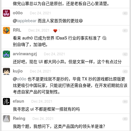
做完山寨总以为自己是原创，还是老板自己心里清楚。
o00o
Dec 24, 2021
40
@
iapplebear
而且人家首页做的更炫😄
RRL
Dec 24, 2021
1
41
看来 auth0 已成为世界 IDaaS 行业的事实标准了 🤔
别自嗨了，加油吧。
arvinwangzj
Dec 24, 2021
42
还好吧，现在 UI 都大同小异。但是文案一样，这个有点过分
kujio
Dec 24, 2021
43
@
o00o
也不是更炫就不是抄的，毕竟 TX 抄的游戏都比原版更
炫更吸引中国玩家，只能说打铁还需自身硬，在开发初期就应该
考虑自家产品的可复制性。
efaun
Dec 24, 2021
44
我寻思这 ui 不都是框架一搭就有的吗
Rwing
Dec 24, 2021
45
我跑个题，我想问下，这类产品国内的领头羊是谁？