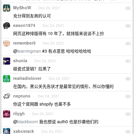
MyShoW
Dec 24, 2021
58
充分得到友商的认可
eason1874
Dec 24, 2021
59
网页这种排版得有 10 年了，就排版来说谈不上抄
remember5
Dec 24, 2021
60
@
learningman
#3 有点意思 哈哈哈哈哈哈
shunia
Dec 24, 2021
61
碰瓷式营销？拉黑了
realradiolover
Dec 24, 2021
62
在国内，黑公关先告状才是最常见的情形，所以你懂的
neptuno
Dec 24, 2021
63
你这个官网跟 shopify 也差不多
riiygh
Dec 24, 2021
64
@
blackboom
我也想说 auth0 也是抄袭他们的
xabcstack
Dec 24, 2021
65