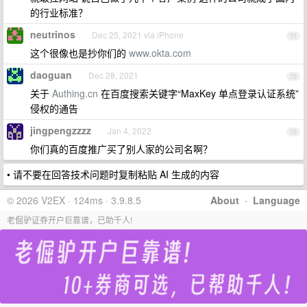
的行业标准？
neutrinos
Dec 25, 2021 via iPhone
71
这个很像也是抄你们的
www.okta.com
daoguan
Dec 28, 2021
72
关于
Authing.cn
在百度搜索关键字“MaxKey 单点登录认证系统”
侵权的通告
jingpengzzzz
Jan 4, 2022
73
你们真的百度推广买了别人家的公司名啊？
• 请不要在回答技术问题时复制粘贴 AI 生成的内容
© 2026 V2EX · 124ms · 3.9.8.5
About
·
Language
老倔驴证券开户巨靠谱，已助千人!