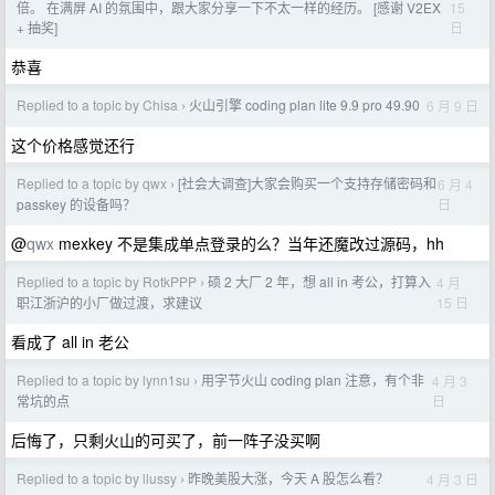
15
倍。 在满屏 AI 的氛围中，跟大家分享一下不太一样的经历。 [感谢 V2EX
日
+ 抽奖]
恭喜
Replied to a topic by Chisa
火山引擎 coding plan lite 9.9 pro 49.90
6 月 9 日
›
这个价格感觉还行
Replied to a topic by qwx
[社会大调查]大家会购买一个支持存储密码和
6 月 4
›
日
passkey 的设备吗？
@
qwx
mexkey 不是集成单点登录的么？当年还魔改过源码，hh
Replied to a topic by RotkPPP
硕 2 大厂 2 年，想 all in 考公，打算入
4 月
›
15 日
职江浙沪的小厂做过渡，求建议
看成了 all in 老公
Replied to a topic by lynn1su
用字节火山 coding plan 注意，有个非
4 月 3
›
日
常坑的点
后悔了，只剩火山的可买了，前一阵子没买啊
Replied to a topic by llussy
昨晚美股大涨，今天 A 股怎么看？
4 月 3 日
›