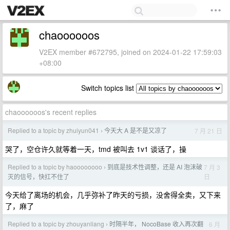
chaoooooos
V2EX member #672795, joined on 2024-01-22 17:59:03
+08:00
Switch topics list
chaoooooos's recent replies
Replied to a topic by zhuiyun041
今天大 A 是不是又凉了
7 月 21 日
›
哭了，空仓许久就等着一天，tmd 被叫去 1v1 谈话了，操
Replied to a topic by haoooooooo
到底是技术性调整，还是 AI 泡沫破
7 月 3
›
日
灭的信号，快扛不住了
今天给了离场的机会，几乎弥补了昨天的亏损，没舍得全卖，又下来
了，麻了
Replied to a topic by zhouyanliang
时隔半年， NocoBase 收入再次翻
6 月
›