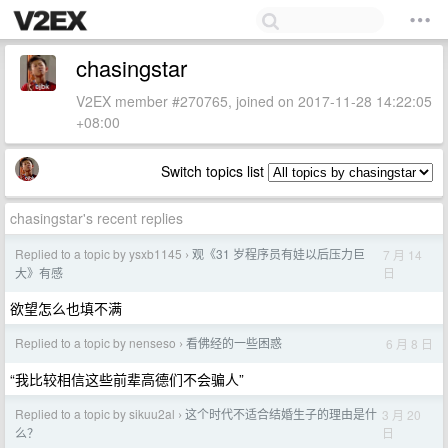
chasingstar
V2EX member #270765, joined on 2017-11-28 14:22:05
+08:00
Switch topics list
chasingstar's recent replies
Replied to a topic by ysxb1145
观《31 岁程序员有娃以后压力巨
7 月 14
›
日
大》有感
欲望怎么也填不满
Replied to a topic by nenseso
看佛经的一些困惑
6 月 8 日
›
“我比较相信这些前辈高德们不会骗人”
Replied to a topic by sikuu2al
这个时代不适合结婚生子的理由是什
3 月 20
›
日
么？