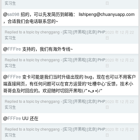
日
实习生
@
ss098
招的，可以先发简历到邮箱：
lishipeng@chuanyuapp.com
，合适我们会电话联系您的~
Replied to a topic by chenggang
[实习] [开黑啦] [北京] PHP
2020 年 12 月 22
›
日
实习生
@
FFFire
支持的，我们有海外专线~
Replied to a topic by chenggang
[实习] [开黑啦] [北京] PHP
2020 年 12 月 22
›
日
实习生
@
FFFire
变卡可能是我们当时升级出现的 bug，现在也可以不用客户
端直接网页，有任何问题可以在官方运营的“吐槽中心”反馈，技术小
哥哥会及时回应的。欢迎随时切回开黑啦(ﾉ"◑ڡ◑)ﾉ"
Replied to a topic by chenggang
[实习] [开黑啦] [北京] PHP
2020 年 12 月 22
›
日
实习生
@
FFFire
UU 还在
Replied to a topic by chenggang
[实习] [开黑啦] [北京] PHP
2020 年 12 月 22
›
日
实习生