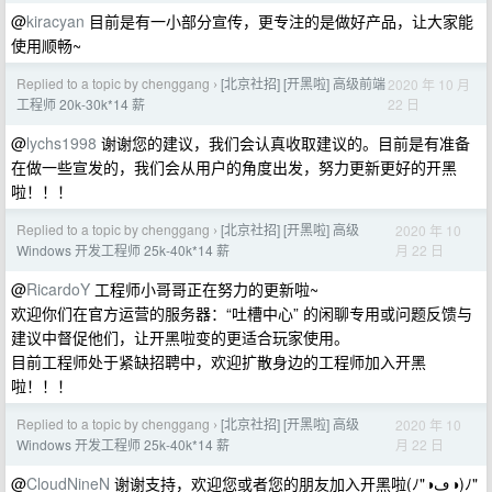
@
kiracyan
目前是有一小部分宣传，更专注的是做好产品，让大家能
使用顺畅~
Replied to a topic by chenggang
[北京社招] [开黑啦] 高级前端
2020 年 10 月
›
22 日
工程师 20k-30k*14 薪
@
lychs1998
谢谢您的建议，我们会认真收取建议的。目前是有准备
在做一些宣发的，我们会从用户的角度出发，努力更新更好的开黑
啦！！！
Replied to a topic by chenggang
[北京社招] [开黑啦] 高级
2020 年 10
›
月 22 日
Windows 开发工程师 25k-40k*14 薪
@
RicardoY
工程师小哥哥正在努力的更新啦~
欢迎你们在官方运营的服务器：“吐槽中心” 的闲聊专用或问题反馈与
建议中督促他们，让开黑啦变的更适合玩家使用。
目前工程师处于紧缺招聘中，欢迎扩散身边的工程师加入开黑
啦！！！
Replied to a topic by chenggang
[北京社招] [开黑啦] 高级
2020 年 10
›
月 22 日
Windows 开发工程师 25k-40k*14 薪
@
CloudNineN
谢谢支持，欢迎您或者您的朋友加入开黑啦(ﾉ"◑ڡ◑)ﾉ"