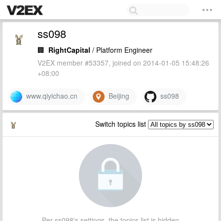
ss098
🏢
RightCapital
/ Platform Engineer
V2EX member #53357, joined on 2014-01-05 15:48:26
+08:00
www.qiyichao.cn
Beijing
ss098
Switch topics list
Per ss098's settings, the topics list is hidden