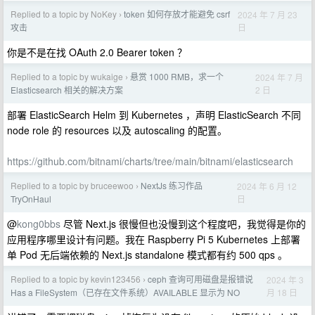
Replied to a topic by NoKey
token 如何存放才能避免 csrf
2024 年 7 月 23
›
日
攻击
你是不是在找 OAuth 2.0 Bearer token ？
Replied to a topic by wukaige
悬赏 1000 RMB，求一个
2024 年 7 月
›
2 日
Elasticsearch 相关的解决方案
部署 ElasticSearch Helm 到 Kubernetes ，声明 ElasticSearch 不同
node role 的 resources 以及 autoscaling 的配置。
https://github.com/bitnami/charts/tree/main/bitnami/elasticsearch
Replied to a topic by bruceewoo
NextJs 练习作品
2024 年 6 月 12
›
日
TryOnHaul
@
kong0bbs
尽管 Next.js 很慢但也没慢到这个程度吧，我觉得是你的
应用程序哪里设计有问题。我在 Raspberry Pi 5 Kubernetes 上部署
单 Pod 无后端依赖的 Next.js standalone 模式都有约 500 qps 。
Replied to a topic by kevin123456
ceph 查询可用磁盘是报错说
2024 年 3
›
月 18 日
Has a FileSystem（已存在文件系统）AVAILABLE 显示为 NO