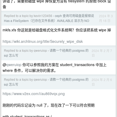
讲错了，需要把磁盘 wipe 掉恢复为没有 filesystem 的原始 block 设
备
Replied to a topic by kevin123456
ceph 查询可用磁盘是报错说
2024 年 3
›
月 18 日
Has a FileSystem（已存在文件系统）AVAILABLE 显示为 NO
mkfs.xfs 你这就是给磁盘格式化文件系统啊？你应该把系统 wipe 掉
https://wiki.archlinux.org/title/Securely_wipe_disk
Replied to a topic by qweruiop
请教一个经典的 postgres 的
2024 年 2 月 7
›
日
sql 怎么写
@
qweruiop
你可以参照我的方案在 student_transactions 中加上
where 条件，可以解决你的需求。
Replied to a topic by qweruiop
请教一个经典的 postgres 的
2024 年 2 月 6
›
日
sql 怎么写
https://www.v2ex.com/i/au869vqx.png
刚刚的代码忘记设为 null 了，现在改了一下可以符合预期
with student_transactions as (