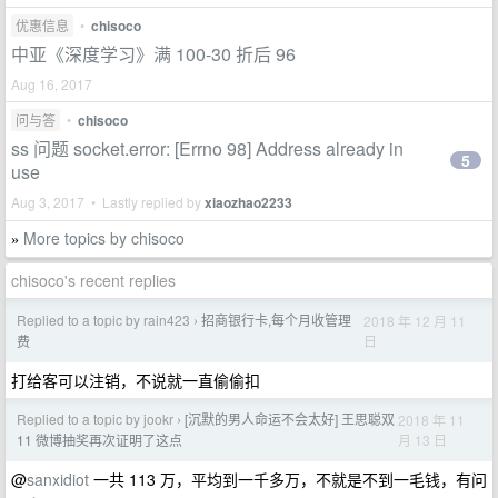
优惠信息
•
chisoco
中亚《深度学习》满 100-30 折后 96
Aug 16, 2017
问与答
•
chisoco
ss 问题 socket.error: [Errno 98] Address already in
5
use
Aug 3, 2017 • Lastly replied by
xiaozhao2233
More topics by chisoco
»
chisoco's recent replies
Replied to a topic by rain423
招商银行卡,每个月收管理
2018 年 12 月 11
›
日
费
打给客可以注销，不说就一直偷偷扣
Replied to a topic by jookr
[沉默的男人命运不会太好] 王思聪双
2018 年 11
›
月 13 日
11 微博抽奖再次证明了这点
@
sanxidiot
一共 113 万，平均到一千多万，不就是不到一毛钱，有问