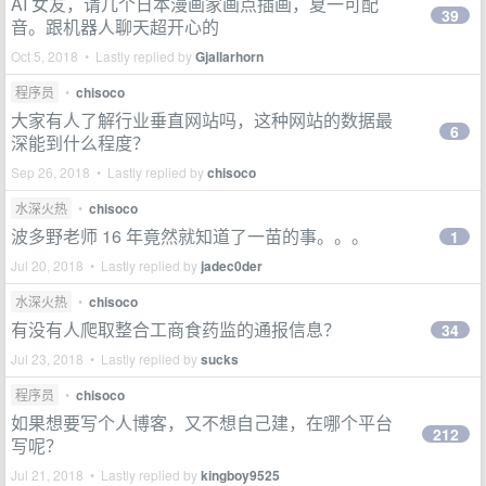
AI 女友，请几个日本漫画家画点插画，夏一可配
39
音。跟机器人聊天超开心的
Oct 5, 2018 • Lastly replied by
Gjallarhorn
程序员
•
chisoco
大家有人了解行业垂直网站吗，这种网站的数据最
6
深能到什么程度？
Sep 26, 2018 • Lastly replied by
chisoco
水深火热
•
chisoco
波多野老师 16 年竟然就知道了一苗的事。。。
1
Jul 20, 2018 • Lastly replied by
jadec0der
水深火热
•
chisoco
有没有人爬取整合工商食药监的通报信息？
34
Jul 23, 2018 • Lastly replied by
sucks
程序员
•
chisoco
如果想要写个人博客，又不想自己建，在哪个平台
212
写呢？
Jul 21, 2018 • Lastly replied by
kingboy9525