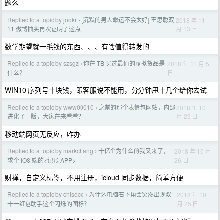
题么
Replied to a topic by jookr
[沉默的男人命运不会太好] 王思聪双
2018 年 11
›
月 13 日
11 微博抽奖再次证明了这点
数学期望就一毛钱的东西、、、有啥值得转发的
Replied to a topic by szsgz
你在 TB 买过最值的虚拟货品是
2018 年 11 月 5
›
日
什么？
WIN10 序列号十块钱，跟客服说不能用，分分钟甩十几个给你去试
Replied to a topic by www00010
之前的那个表情包网站，内部
2018 年 10
›
月 29 日
进化了一版，大家在来看看？
移动端网页无反应，咋办
Replied to a topic by markchang
十亿个为什么的我又来了，
2018 年 10 月
›
26 日
求个 IOS 端的<记账 APP>
财禅，自定义标签，不用注册，icloud 同步数据，简单方便
Replied to a topic by chisoco
为什么电脑右下角会突然出现双
2018 年 10
›
月 25 日
十一红包助手这个闪烁的图标？