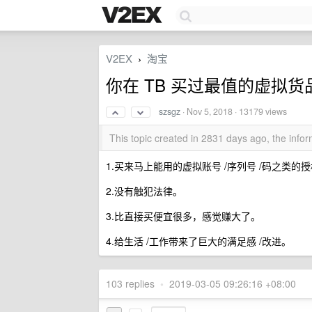
V2EX
淘宝
›
你在 TB 买过最值的虚拟
szsgz
·
Nov 5, 2018
· 13179 views
This topic created in 2831 days ago, the inf
1.买来马上能用的虚拟账号 /序列号 /码之类的
2.没有触犯法律。
3.比直接买便宜很多，感觉赚大了。
4.给生活 /工作带来了巨大的满足感 /改进。
103 replies
•
2019-03-05 09:26:16 +08:00