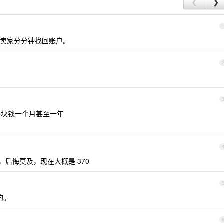
❮
❯
卖家分分钟找回账户。
一两块钱一个月甚至一年
 年，后悔莫及，现在大概是 370
的。