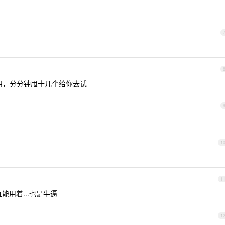
能用，分分钟甩十几个给你去试
1
1
能用着...也是牛逼
1