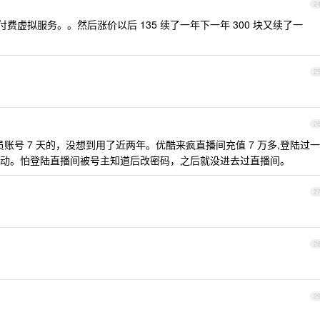
2
次付费虚拟服务。。然后涨价以后 135 续了一年下一年 300 块又续了一
2
2
账号 7 天的，没想到用了近两年。优酷来疯直播间充值 7 万多,登陆过一
动。怕登陆直播间被号主知道后改密码，之后就没进去过直播间。
2
2
2