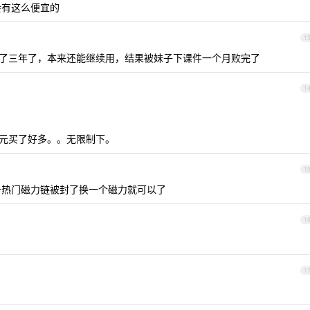
会有这么便宜的
1
，用了三年了，本来还能继续用，结果被妹子下课件一个月败完了
1
 元买了好多。。无限制下。
1
热门磁力链被封了换一个磁力就可以了
1
1