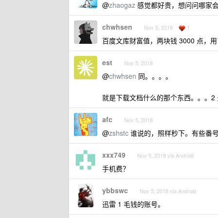
@
zhaogaz
感觉都好贵，想问问哪家
chwhsen
1
Nov 5, 2018
百度文库财富值，两块钱 3000 点
est
Nov 5, 2018
@
chwhsen
同。。。。
就是下载文档什么的那个东西。。。2
afc
Nov 5, 2018
@
zshstc
谁说的，照样秒下。有些番号
xxx749
Nov 5, 2018 via Android
手机费？
ybbswc
Nov 5, 2018 via Android
迅雷 1 毛钱的账号。