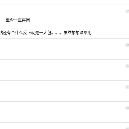
3
师账号 至今一直再用
员黄钻还有个什么反正就是一大包。。。虽然想想没啥用
3
3
3
3