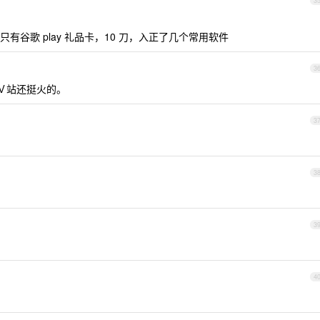
3
谷歌 play 礼品卡，10 刀，入正了几个常用软件
3
时在Ｖ站还挺火的。
3
3
3
4