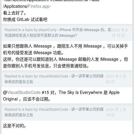
/Applications/
Firefox.app
·
看上去好了。
你换成 GitLab 试试看吧
Replied to a topic by stephCurry
iPhone 中开启 iMessage 后，如
2024 年 8
›
月 14 日
何选择给发送人短信而不是默认的 iMessage？
如果只想跟熟人 iMessage ，跟陌生人不用 iMessage ，可以关掉手
机号的接受发送 iMessage 功能。
这样，你还是可以跟知道别人 iMessage 邮箱的人发 iMessage ，但
是你跟别人手机号发信息，只会使用普通短信。
Replied to a topic by VisualStudioCode
讲一讲苹果公司的媒
2024 年 7 月
›
23 日
体商店的复杂之处
@
VisualStudioCode
#15 对，The Sky Is Everywhere 是 Apple
Original ，应该不会过期。
Replied to a topic by VisualStudioCode
讲一讲苹果公司的媒
2024 年 7 月
›
19 日
体商店的复杂之处
这是不对的。