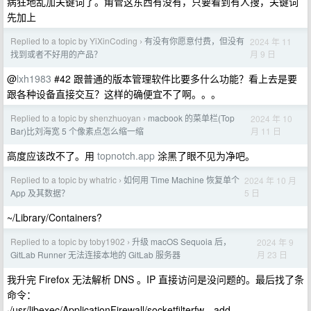
病狂地乱加关键词了。甭管这东西有没有，只要看到有人搜，关键词
先加上
Replied to a topic by YiXinCoding
有没有你愿意付费，但没有
2024 年 11
›
月 9 日
找到或者不好用的产品？
@
lxh1983
#42 跟普通的版本管理软件比要多什么功能？看上去是要
跟各种设备直接交互？这样的确便宜不了啊。。。
Replied to a topic by shenzhuoyan
macbook 的菜单栏(Top
2024 年 10
›
月 11 日
Bar)比刘海宽 5 个像素点怎么缩一缩
高度应该改不了。用
topnotch.app
涂黑了眼不见为净吧。
Replied to a topic by whatric
如何用 Time Machine 恢复单个
2024 年 10 月
›
5 日
App 及其数据？
~/Library/Containers?
Replied to a topic by toby1902
升级 macOS Sequoia 后，
2024 年 9
›
月 23 日
GitLab Runner 无法连接本地的 GitLab 服务器
我升完 Firefox 无法解析 DNS 。IP 直接访问是没问题的。最后找了条
命令：
·/usr/libexec/ApplicationFirewall/socketfilterfw --add