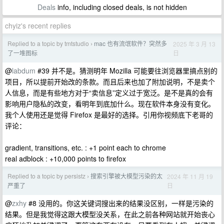
Deals
info, including closed deals, is not hidden
chyiz's recent replies
Replied to a topic by tmtstudio
mac 也有流氓软件？突然多
2025 年 3 月 13
›
日
了一堆图标
@
labdum
#39 并不是。猜测明年 Mozilla 可能要往浏览器里搞点别的
项目，所以提前开始改的条款。而且后来也加了附加说明，不是卖个
人信息，而是有些地方对于“卖信息”定义过于宽泛。是不是真的会有
影响用户隐私的改变，看明年到底加什么。现在软件本身没有变化。
我个人使用还是觉得 Firefox 是最好的选择。引用你视频底下老哥的
评论：
gradient, transitions, etc. : +1 point each to chrome
real adblock : +10,000 points to firefox
Replied to a topic by persistz
搜索引擎被大模型污染的太
2024 年 11 月 19
›
日
严重了
@
zxhy
#8 没用的。你这关键词搜出来的结果没区别，一样是污染的
结果。但是我觉得这跟大模型没关系，在此之前各种网站就开始丧心