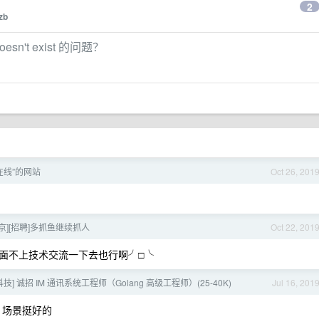
2
zb
esn't exist 的问题？
在线”的网站
Oct 26, 201
了
北京][招聘]多抓鱼继续抓人
Oct 22, 201
面不上技术交流一下去也行啊╯□╰
技] 诚招 IM 通讯系统工程师（Golang 高级工程师）(25-40K)
Jul 16, 201
d，场景挺好的