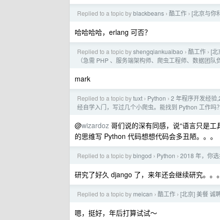
Replied to a topic by
blackbeans
酷工作
[北京与你科
›
›
哈哈哈哈，erlang 可否？
Replied to a topic by
shengqiankuaibao
酷工作
[北
›
›
（急需 PHP 、服务端架构师、爬虫工程师、数据团
mark
Replied to a topic by
tuxt
Python
2 年程序开发经验,2
›
›
经自学入门，写过几个小爬虫。能找到 Python 工作吗
@
wizardoz
哥们说的深有同感，说“语言只是工
的思维写 Python 代码想想代码会多丑陋。。。
Replied to a topic by
bingod
Python
2018 年，你选择
›
›
研究了好久 django 了，来年还会继续研究。。
Replied to a topic by
meican
酷工作
[北京] 美餐 诚
›
›
嗯，挺好，年后打算试试～