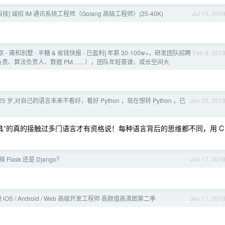
技] 诚招 IM 通讯系统工程师（Golang 高级工程师）(25-40K)
Jul 15, 201
京 - 雍和别墅 - 半糖 & 省钱快报 - 已盈利] 年薪 30-100w+，研发团队招聘
Feb 8, 201
队负责、算法负责人、数据 PM……），团队年轻靠谱，成长空间大
5 岁,对自己的语言未来不看好，看好 Python ，现在想转 Python ，已
Jan 20, 201
？
具”的真的接触过多门语言才有资格说！每种语言背后的思维都不同，用 C
 Flask 还是 Django？
Jan 17, 201
。
聘 iOS / Android / Web 高级开发工程师 高颜值高清图第二季
Jan 17, 201