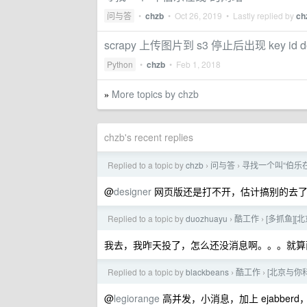
问与答
•
chzb
•
Oct 26, 2019
• Lastly replied by
ch
scrapy 上传图片到 s3 停止后出现 key id do
Python
•
chzb
•
Feb 1, 2018
More topics by chzb
»
chzb's recent replies
Replied to a topic by
chzb
问与答
寻找一个叫“伯乐
›
›
@
designer
网页版还是打不开，估计搞别的去
Replied to a topic by
duozhuayu
酷工作
[多抓鱼][
›
›
我去，我昨天投了，怎么还没消息啊。。。就算
Replied to a topic by
blackbeans
酷工作
[北京与你科
›
›
@
legiorange
高并发，小消息，加上 ejabber