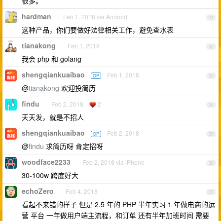
很多。
hardman
Feb 1, 2018 via Android
31
这种产品，你们要做好法律相关工作，避免查水表
tianakong
Feb 1, 2018
32
我会 php 和 golang
shengqiankuaibao
Feb 1, 2018
OP
33
@
tianakong
欢迎投简历
findu
Feb 2, 2018
2
34
天天发，就是不招人
shengqiankuaibao
Feb 2, 2018
OP
35
@
findu
求简历呀 肯定招呀
woodface2233
Feb 2, 2018 via iPhone
36
30-100w 跨度好大
echoZero
Feb 4, 2018
37
看起不来错的样子 但是 2.5 年的 PHP 半年实习 1 年做电商的运
营 平台 一年做用户端主流程，和订单 还有半年加班时间 需要