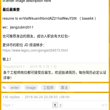
最后最重要
resume to enViaW4uamlhbmdAZ21haWwuY29t （ base64 ）
wx：jiangzubin2011
也可推荐身边的朋友，成功入职会有大红包~
更详尽的职位 JD 烦请移步：
https://www.lagou.com/gongsi/j34573.html
敬上！
Supplement 1 · 2018 年 3 月 1 日
各个工程师岗位都可接受应届生，欢迎投递简历，每份简历必定认证
评审！
enter
image
工程师
算法
136 replies
•
2018-06-24 22:28:53 +08:00
Page 1
1
of 2
2