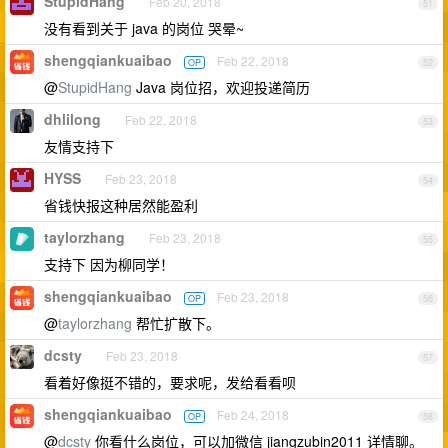
StupidHang
Feb 20, 2018
51
没有看到关于 java 的岗位 哭晕~
shengqiankuaibao
Feb 22, 2018
OP
52
@
StupidHang
Java 岗位招，欢迎投递简历
dhlilong
Feb 22, 2018
53
友情支持下
HYSS
Feb 23, 2018
54
省钱快报这种居然能盈利
taylorzhang
Feb 23, 2018
55
支持下 因为柳同学！
shengqiankuaibao
Feb 23, 2018
OP
56
@
taylorzhang
帮忙扩散下。
dcsty
Feb 23, 2018
57
看着好像挺不错的，要求呢，发给看看呗
shengqiankuaibao
Feb 24, 2018
OP
58
@
dcsty
你看什么岗位，可以加微信 jiangzubin2011 详情聊。