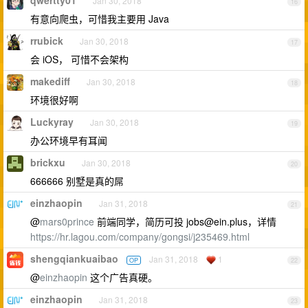
Jan 30, 2018
16
有意向爬虫，可惜我主要用 Java
rrubick
Jan 30, 2018
17
会 iOS， 可惜不会架构
makediff
Jan 30, 2018
18
环境很好啊
Luckyray
Jan 30, 2018
19
办公环境早有耳闻
brickxu
Jan 30, 2018
20
666666 别墅是真的屌
einzhaopin
Jan 31, 2018
21
@
mars0prince
前端同学，简历可投
jobs@ein.plus
，详情
https://hr.lagou.com/company/gongsi/j235469.html
shengqiankuaibao
Jan 31, 2018
1
OP
22
@
einzhaopin
这个广告真硬。
einzhaopin
Jan 31, 2018
23