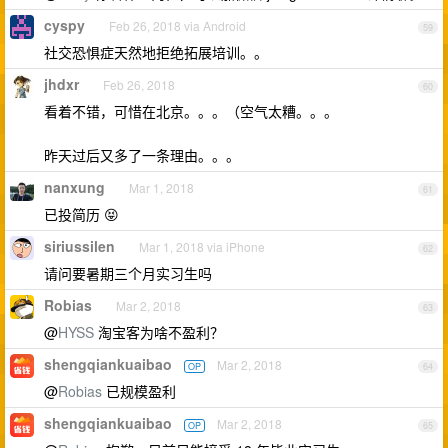
cyspy
Feb 26, 2018 via Android
59
社交恐惧症天然地拒绝拓展培训。。
jhdxr
Feb 26, 2018
60
看着不错，可惜在北京。。。（空气太糟。。。
昨天过后又多了一条理由。。。
nanxung
Mar 1, 2018
61
已投简历 😝
siriussilen
Mar 1, 2018 via iPhone
62
请问要暑期三个月实习生吗
Robias
Mar 2, 2018
63
@
HYSS
淘宝客为啥不盈利？
shengqiankuaibao
Mar 2, 2018
OP
64
@
Robias
已规模盈利
shengqiankuaibao
Mar 2, 2018
OP
65