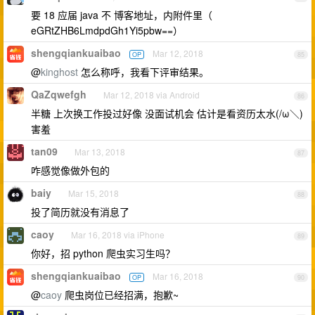
要 18 应届 java 不 博客地址，内附件里（
eGRtZHB6LmdpdGh1Yi5pbw==）
shengqiankuaibao
Mar 12, 2018
OP
85
@
kinghost
怎么称呼，我看下评审结果。
QaZqwefgh
Mar 12, 2018 via Android
86
半糖 上次换工作投过好像 没面试机会 估计是看资历太水(/ω＼)
害羞
tan09
Mar 13, 2018
87
咋感觉像做外包的
baiy
Mar 15, 2018
88
投了简历就没有消息了
caoy
Mar 16, 2018 via iPhone
89
你好，招 python 爬虫实习生吗？
shengqiankuaibao
Mar 16, 2018
OP
90
@
caoy
爬虫岗位已经招满，抱歉~