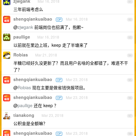
zjwgank
Mar 16, 2018
91
三年前端考虑么
shengqiankuaibao
Mar 16, 2018
OP
92
@
zjwgank
前端岗位也招满了，抱歉~
paullige
Mar 16, 2018
93
以前就在里边上班，keep 走了半塘来了
Robias
Mar 21, 2018
94
半糖已经好久没更新了？而且用户名啥的全都错了，难道不干
了？
shengqiankuaibao
Mar 23, 2018
OP
95
@
Robias
现在主要是做省钱快报项目。
shengqiankuaibao
Mar 23, 2018
OP
96
@
paullige
还在 keep ？
tianakong
Mar 23, 2018
97
公积金是全额嘛？
shengqiankuaibao
Mar 23, 2018
OP
98