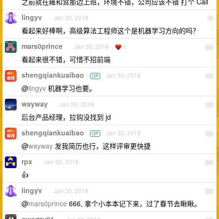
之前就在雍和宫那边上班，环境不错，公司应该不错 打个 Call
lingyv
Jan 30, 2018
9
看起来好棒啊，高级算法工程师这个是机器学习方向的吗？
mars0prince
Jan 30, 2018
1
10
看起来很不错，可惜不招前端
shengqiankuaibao
Jan 30, 2018
OP
11
@
lingyv
机器学习也要。
wayway
Jan 30, 2018
12
后台产品经理，拉钩没找到 jd
shengqiankuaibao
Jan 30, 2018
OP
13
@
wayway
发我简历也行，这样评审更快捷
rpx
Jan 30, 2018
14
👍
lingyv
Jan 30, 2018
15
@
mars0prince
666, 拿个小本本记下来，过了春节去瞅瞅。
qwertty01