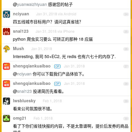
@
yuanwaizhiyuan
感谢您的帖子
nciyuan
Jan 31, 2018 via Android
24
四五线城市目标用户？请问这真省钱？
snal123
Jan 31, 2018 via iPhone
25
python 爬虫实习要么 可转正的那种 18 应届
Mush
Jan 31, 2018
26
Interesting, 我司 50+EC2, 光 redis 也有六七十的内存了.
shengqiankuaibao
Jan 31, 2018
OP
27
@
nciyuan
你可以下载我们产品体验下。
shengqiankuaibao
Jan 31, 2018
OP
28
@
snal123
投递简历先看看。
lwsbluesky
Feb 1, 2018
29
看来公司氛围很不错。
omg21
Feb 1, 2018
30
看了下你们省钱快报的内容，不是太靠谱啊，提价后发券的商品