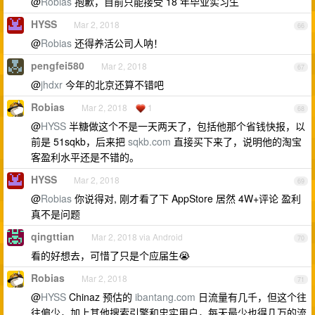
@
Robias
抱歉，目前只能接受 18 年毕业实习生
HYSS
Mar 2, 2018
66
@
Robias
还得养活公司人呐！
pengfei580
Mar 2, 2018
67
@
jhdxr
今年的北京还算不错吧
Robias
Mar 2, 2018
1
68
@
HYSS
半糖做这个不是一天两天了，包括他那个省钱快报，以
前是 51sqkb，后来把
sqkb.com
直接买下来了，说明他的淘宝
客盈利水平还是不错的。
HYSS
Mar 2, 2018
69
@
Robias
你说得对, 刚才看了下 AppStore 居然 4W+评论 盈利
真不是问题
qingttian
Mar 2, 2018 via Android
70
看的好想去，可惜了只是个应届生😭
Robias
Mar 2, 2018
71
@
HYSS
Chinaz 预估的
ibantang.com
日流量有几千，但这个往
往偏少，加上其他搜索引擎和忠实用户，每天最少也得几万的流