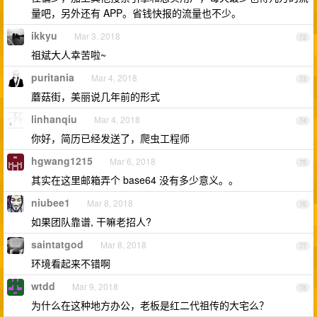
量吧，另外还有 APP。省钱快报的流量也不少。
ikkyu
Mar 3, 2018
72
祖斌大人幸苦啦~
puritania
Mar 4, 2018
73
蘑菇街，美丽说几年前的形式
linhanqiu
Mar 4, 2018
74
你好，简历已经发送了，爬虫工程师
hgwang1215
Mar 6, 2018
75
其实在这里邮箱弄个 base64 没有多少意义。。
niubee1
Mar 8, 2018
76
如果团队靠谱, 干嘛老招人?
saintatgod
Mar 8, 2018
77
环境看起来不错啊
wtdd
Mar 9, 2018
78
为什么在这种地方办公，老板是红二代祖传的大宅么？