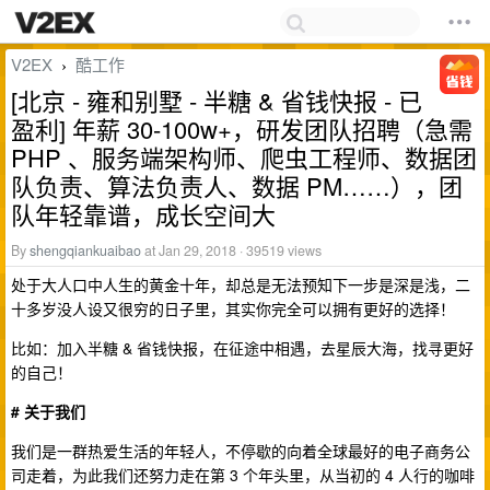
V2EX
酷工作
›
[北京 - 雍和别墅 - 半糖 & 省钱快报 - 已
盈利] 年薪 30-100w+，研发团队招聘（急需
PHP 、服务端架构师、爬虫工程师、数据团
队负责、算法负责人、数据 PM……），团
队年轻靠谱，成长空间大
By
shengqiankuaibao
at Jan 29, 2018 · 39519 views
处于大人口中人生的黄金十年，却总是无法预知下一步是深是浅，二
十多岁没人设又很穷的日子里，其实你完全可以拥有更好的选择！
比如：加入半糖 & 省钱快报，在征途中相遇，去星辰大海，找寻更好
的自己！
# 关于我们
我们是一群热爱生活的年轻人，不停歇的向着全球最好的电子商务公
司走着，为此我们还努力走在第 3 个年头里，从当初的 4 人行的咖啡