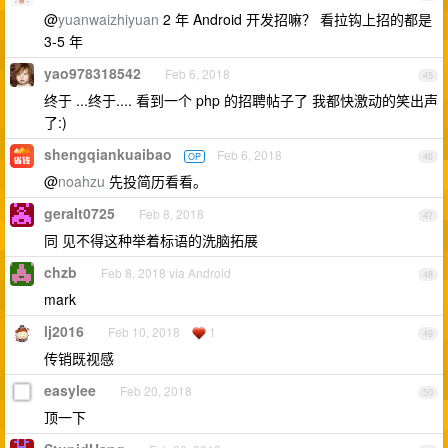
@
yuanwaizhiyuan
2 年 Android 开发招嘛？ 看拉钩上招的都是
3-5 年
yao978318542
Feb 6, 2018
45
终于 ...终于.... 看到一个 php 的招聘帖子了 我都快激动的笑出声
了:)
shengqiankuaibao
Feb 6, 2018
OP
46
@
noahzu
先投简历看看。
geralt0725
Feb 8, 2018
47
同 见不得这种举着标语的洗脑拓展
chzb
Feb 8, 2018 via Android
48
mark
lj2016
Feb 10, 2018
1
49
传销既视感
easylee
Feb 20, 2018
50
顶一下