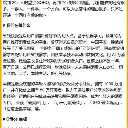
馆到 20+ 人的望京 SOHO，再到 70+的雍和别墅，我们能做的还有很
多，一群人，一件事，一个方向，可以为之奋斗的理由很多，只不过
还缺一个同样有趣的你～
# 我们在做什么
省钱快报是以用户刚需“省钱”作为切入点，基于机器学习，精准的为
用户推荐消费信息的平台。曾获得来自晨兴资本，中国平安，钟鼎创
投等千万美元融资。 主服务于四五线城市的下沉用户群，把商家促销
需求匹配给用户省钱需求。团队秉承技术驱动和数据文化，用 AI 为消
费赋能，做涵盖衣食住行吃喝玩乐的消费入口。目前上线不足一年，
百万日活，公司已规模盈利，增速极快。未来围绕消费入口定位，切
入金融、二手、本地生活、旅行等场景。
半糖是最受欢迎的年轻人购物和消费经验分享社区，拥有 1000 万用
户，并在微信上拥有 50 万订阅者。致力于通过用户分享的购物和消
费经验，帮助用户完成商品决策和解答消费困惑，成为年轻人的消费
入口。 荣获「最美应用」、「小米月度最佳」、「 360 最佳新品」、
「百度金熊掌奖」等。
# Office 坐标