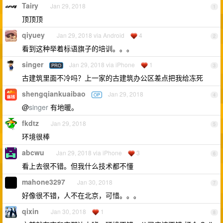
Tairy
Jan 29, 2018
1
顶顶顶
qiyuey
Jan 29, 2018 via Android
4
2
看到这种举着标语旗子的培训。。。
singer
Jan 29, 2018 via iPhone
1
PRO
3
古建筑里面不冷吗？上一家的古建筑办公区差点把我给冻死
shengqiankuaibao
Jan 29, 2018
OP
4
@
singer
有地暖。
fkdtz
Jan 29, 2018
5
环境很棒
abcwu
Jan 29, 2018 via iPhone
3
6
看上去很不错。但我什么技术都不懂
mahone3297
Jan 30, 2018
7
好像很不错，人不在北京，可惜。。。
qixin
Jan 30, 2018
1
8