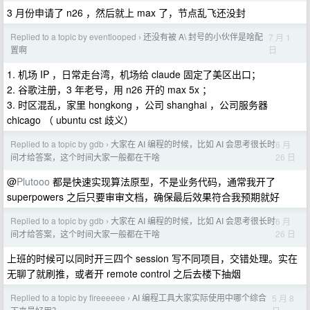
3 月份申请了 n26 ，然后就上 max 了，节点乱飞还没封
Replied to a topic by eventlooped
还没有被 A\ 封号的小伙伴是啥配
7 月 1
›
日
置啊
1. 机场 IP ，日常走台湾，机场给 claude 固定了美区出口；
2. 谷歌注册，3 年老号，用 n26 开的 max 5x ；
3. 时区混乱，家里 hongkong ，公司 shanghai ，公司服务器
chicago （ ubuntu cst 歧义）
Replied to a topic by gdb
大家在 AI 编程的时候，比如 AI 会思考很长时
6 月
›
26 日
间才给答案，这个时间大家一般都在干啥
@
Plutooo
都是快速实现算法原型，不是业务代码，通常我开了
superpowers 之后只要审审文档，确保最后效果符合我预期就好
Replied to a topic by gdb
大家在 AI 编程的时候，比如 AI 会思考很长时
6 月
›
26 日
间才给答案，这个时间大家一般都在干啥
上班的时候可以同时开三四个 session 写不同项目，交错处理。实在
无聊了就刷推，或者开 remote control 之后去楼下抽烟
Replied to a topic by fireeeeee
AI 编程工具大家实际使用中哪个综合
5 月 8
›