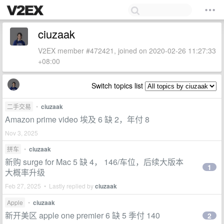
ciuzaak
V2EX member #472421, joined on 2020-02-26 11:27:33
+08:00
Switch topics list
二手交易
•
ciuzaak
Amazon prime video 埃及 6 缺 2，年付 8
Nov 3, 2025
拼车
•
ciuzaak
新购 surge for Mac 5 缺 4， 146/车位，后续大版本
1
大概率升级
Feb 27, 2025 • Lastly replied by
ciuzaak
Apple
•
ciuzaak
新开美区 apple one premier 6 缺 5 季付 140
2