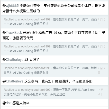
@
wjh6665
不能做社交类，支付变现必须要公司或者个体户，也不能
对接什么大模型生图啥的
Replied to a topic by cloudhao1999
借着独立开发的产品一周年，谈谈
7 月 9
›
日
自己对 AI Vibe Coding 赚钱的想法
@
TrackBack
开屏+原生模板广告+激励，前两个可以在流量主助手里
面配，激励要写代码
Replied to a topic by cloudhao1999
借着独立开发的产品一周年，谈谈
7 月 9
›
日
自己对 AI Vibe Coding 赚钱的想法
@
Chatterleys
#3 太强了
Replied to a topic by cloudhao1999
借着独立开发的产品一周年，谈谈
7 月 9
›
日
自己对 AI Vibe Coding 赚钱的想法
@
Chatterleys
这么多吗，我有加开屏和激励，也没那么多耶
Replied to a topic by cloudhao1999
记录一下我的 APP 从 App Store
7 月
›
4 日
旅游付费榜第三到看不见再到恢复上架的全过程
@
dbit
感谢支持🙏