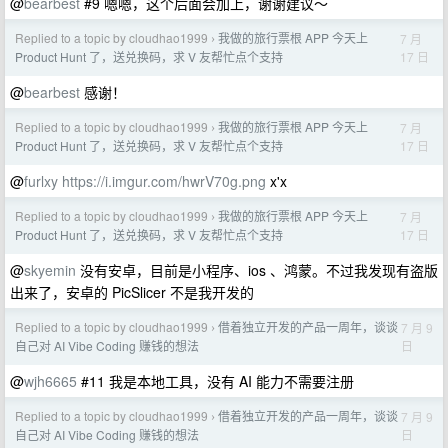
@
bearbest
#9 嗯嗯，这个后面会加上，谢谢建议～
Replied to a topic by cloudhao1999
我做的旅行票根 APP 今天上
7 月
›
17 日
Product Hunt 了，送兑换码，求 V 友帮忙点个支持
@
bearbest
感谢！
Replied to a topic by cloudhao1999
我做的旅行票根 APP 今天上
7 月
›
17 日
Product Hunt 了，送兑换码，求 V 友帮忙点个支持
@
furlxy
https://i.imgur.com/hwrV70g.png
x'x
Replied to a topic by cloudhao1999
我做的旅行票根 APP 今天上
7 月
›
17 日
Product Hunt 了，送兑换码，求 V 友帮忙点个支持
@
skyemin
没有安卓，目前是小程序、ios 、鸿蒙。不过我发现有盗版
出来了，安卓的 PicSlicer 不是我开发的
Replied to a topic by cloudhao1999
借着独立开发的产品一周年，谈谈
7 月 9
›
日
自己对 AI Vibe Coding 赚钱的想法
@
wjh6665
#11 我是本地工具，没有 AI 能力不需要注册
Replied to a topic by cloudhao1999
借着独立开发的产品一周年，谈谈
7 月 9
›
日
自己对 AI Vibe Coding 赚钱的想法