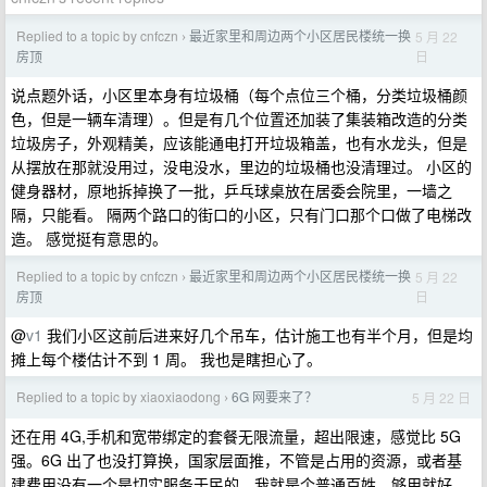
Replied to a topic by cnfczn
最近家里和周边两个小区居民楼统一换
5 月 22
›
日
房顶
说点题外话，小区里本身有垃圾桶（每个点位三个桶，分类垃圾桶颜
色，但是一辆车清理）。但是有几个位置还加装了集装箱改造的分类
垃圾房子，外观精美，应该能通电打开垃圾箱盖，也有水龙头，但是
从摆放在那就没用过，没电没水，里边的垃圾桶也没清理过。 小区的
健身器材，原地拆掉换了一批，乒乓球桌放在居委会院里，一墙之
隔，只能看。 隔两个路口的街口的小区，只有门口那个口做了电梯改
造。 感觉挺有意思的。
Replied to a topic by cnfczn
最近家里和周边两个小区居民楼统一换
5 月 22
›
日
房顶
@
v1
我们小区这前后进来好几个吊车，估计施工也有半个月，但是均
摊上每个楼估计不到 1 周。 我也是瞎担心了。
Replied to a topic by xiaoxiaodong
6G 网要来了？
5 月 22 日
›
还在用 4G,手机和宽带绑定的套餐无限流量，超出限速，感觉比 5G
强。6G 出了也没打算换，国家层面推，不管是占用的资源，或者基
建费用没有一个是切实服务于民的，我就是个普通百姓，够用就好。