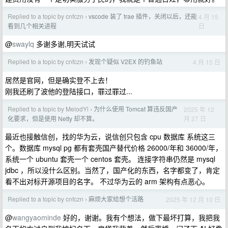
Replied to a topic by cnfczn
vscode 装了 trae 插件，关闭以后，还能
4 月 15
›
日
看到几个相关进程
@
swaylq
多谢多谢,明天试试
Replied to a topic by cnfczn
发现个疑似 V2EX 的钓鱼站
4 月 15 日
›
居然是官网，但是确实登不上去！
刚我还刷了波他的登陆接口，罪过罪过...
Replied to a topic by MelodYi
为什么使用 Tomcat 算违反国产
2025 年 12
›
月 27 日
化要求，但是使用 Netty 却不算。
最近也接触信创，找的华为云，说信创只包含 cpu 数据库 系统这三
个。数据库 mysql pg 都有套壳国产替代价格 26000/年和 36000/年，
系统一个 ubuntu 套壳一个 centos 套壳。 连接字符串仍然是 mysql
jdbc ，所以没什么区别。当然了，国产化的东西，名字都变了，肯定
看不出对标开源项目的名字。 不过华为云的 arm 架构有点恶心。
Replied to a topic by cnfczn
麻烦大家给想个活路
2025 年 12 月 10 日
›
@
wangyaominde
好的，谢谢。我有个想法，做下最坏打算，我把我