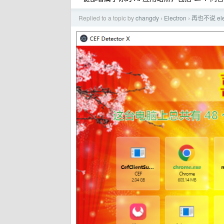
Replied to a topic by
changdy
Electron
再也不说 el
›
›