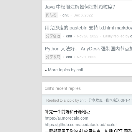
Java 中权限注解如何控制颗粒度？
问与答
•
cnit
•
Dec 6, 2022
用完即走的 pastebin 支持 txt,html markdo
分享创造
•
cnit
•
Nov 26, 2022
• Lastly replied by
c
Python 大法好， AnyDesk 强制国内节
分享发现
•
cnit
•
Nov 1, 2022
More topics by cnit
»
cnit's recent replies
Replied to a topic by
cnit
分享发现
我也来送 GPT-4 和
›
›
补充一个前端和开源地址
https://ai.morecale.com
https://github.com/acedatacloud/nexior
一键部署属于你的 AI 应用站点，包括 GPT 问