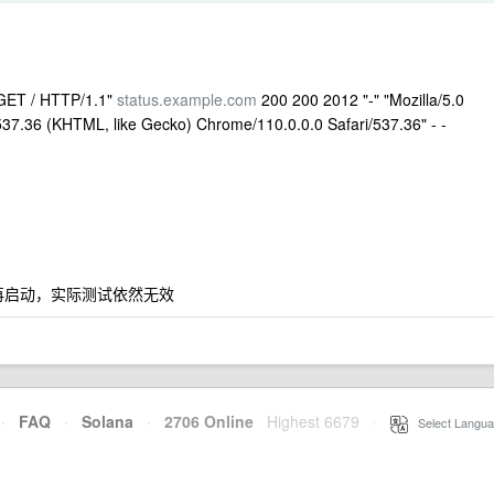
"GET / HTTP/1.1"
status.example.com
200 200 2012 "-" "Mozilla/5.0
37.36 (KHTML, like Gecko) Chrome/110.0.0.0 Safari/537.36" - -
在再启动，实际测试依然无效
·
FAQ
·
Solana
·
2706 Online
Highest 6679
·
Select Langua