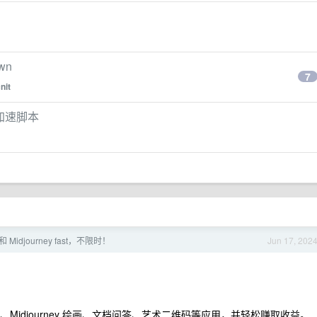
wn
7
nit
点加速脚本
 Midjourney fast，不限时！
Jun 17, 202
答、Midjourney 绘画、文档问答、艺术二维码等应用，并轻松赚取收益。