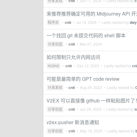
分享发现
•
cnit
•
Jun 17, 2024
• Lastly replied by
c
来推荐推荐确定可用的 Midjourney API 
程序员
•
cnit
•
Jul 13, 2024
• Lastly replied by
dwy
一个找回 git 未提交代码的 shell 脚本
分享创造
•
cnit
•
Mar 27, 2024
如何限制只允许内网访问
NGINX
•
cnit
•
Dec 12, 2023
• Lastly replied by
cni
可能是最简单的 GPT code review
分享发现
•
cnit
•
Aug 25, 2023
• Lastly replied by
V2EX 可以直接像 github 一样粘贴图片了
分享创造
•
cnit
•
Jun 28, 2023
• Lastly replied by
t
v2ex-pusher 新消息通知
分享创造
•
cnit
•
May 19, 2023
• Lastly replied by