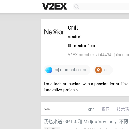
cnit
nexior
🏢
nexior
/ coo
V2EX member #144434, joined on
mj.morecale.com
cn
I'm a tech enthusiast with a passion for artific
innovative projects.
cnit
提问
技术话
我也来送 GPT-4 和 Midjourney fast，