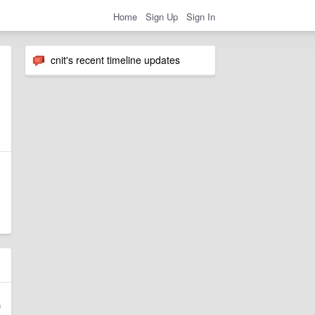
Home
Sign Up
Sign In
cnit's recent timeline updates