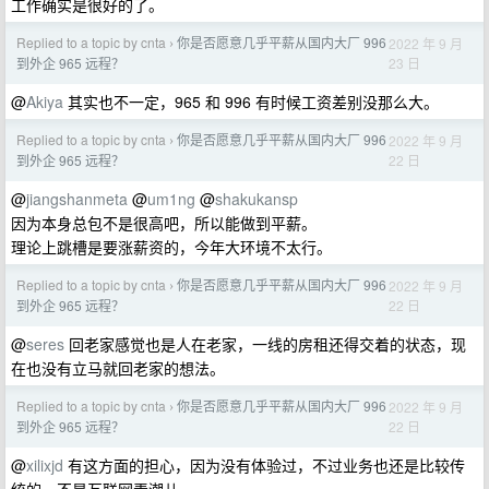
工作确实是很好的了。
Replied to a topic by cnta
你是否愿意几乎平薪从国内大厂 996
2022 年 9 月
›
23 日
到外企 965 远程？
@
Akiya
其实也不一定，965 和 996 有时候工资差别没那么大。
Replied to a topic by cnta
你是否愿意几乎平薪从国内大厂 996
2022 年 9 月
›
22 日
到外企 965 远程？
@
jiangshanmeta
@
um1ng
@
shakukansp
因为本身总包不是很高吧，所以能做到平薪。
理论上跳槽是要涨薪资的，今年大环境不太行。
Replied to a topic by cnta
你是否愿意几乎平薪从国内大厂 996
2022 年 9 月
›
22 日
到外企 965 远程？
@
seres
回老家感觉也是人在老家，一线的房租还得交着的状态，现
在也没有立马就回老家的想法。
Replied to a topic by cnta
你是否愿意几乎平薪从国内大厂 996
2022 年 9 月
›
22 日
到外企 965 远程？
@
xilixjd
有这方面的担心，因为没有体验过，不过业务也还是比较传