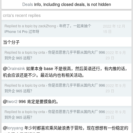
Deals
info, including closed deals, is not hidden
cnta's recent replies
Replied to a topic by zackZhong
年终了，一起来抽个
2022 年 12 月
›
15 日
iPhone 14 Pro 过年呀
当个分子
Replied to a topic by cnta
你是否愿意几乎平薪从国内大厂 996
2022 年 9 月
›
23 日
到外企 965 远程？
@
Orainsink
如果本身 base 不是很高，然后英语还行，有内推的话，
机会应该还是不少。最近站内也有相关活动。
Replied to a topic by cnta
你是否愿意几乎平薪从国内大厂 996
2022 年 9 月
›
23 日
到外企 965 远程？
@
twor2
996 肯定是要摸鱼的。
Replied to a topic by cnta
你是否愿意几乎平薪从国内大厂 996
2022 年 9 月
›
23 日
到外企 965 远程？
@
loryyang
年少时都喜欢乘风破浪勇于冒险，现在想想有一份稳定的