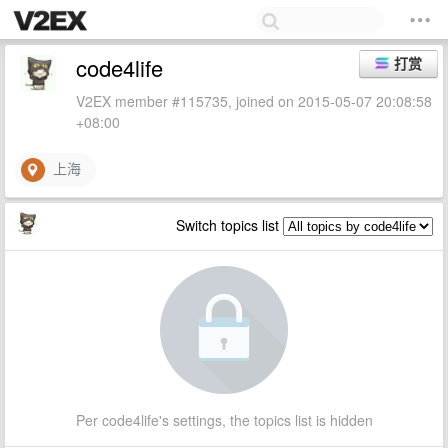
code4life
打赏
V2EX member #115735, joined on 2015-05-07 20:08:58
+08:00
上海
Switch topics list
Per code4life's settings, the topics list is hidden