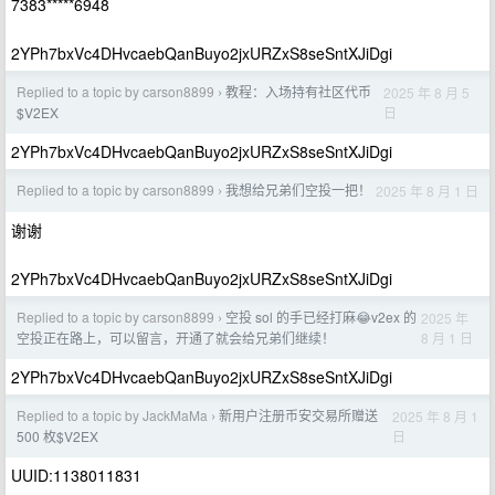
7383*****6948
2YPh7bxVc4DHvcaebQanBuyo2jxURZxS8seSntXJiDgi
Replied to a topic by carson8899
教程：入场持有社区代币
2025 年 8 月 5
›
日
$V2EX
2YPh7bxVc4DHvcaebQanBuyo2jxURZxS8seSntXJiDgi
Replied to a topic by carson8899
我想给兄弟们空投一把！
2025 年 8 月 1 日
›
谢谢
2YPh7bxVc4DHvcaebQanBuyo2jxURZxS8seSntXJiDgi
Replied to a topic by carson8899
空投 sol 的手已经打麻😂v2ex 的
2025 年
›
8 月 1 日
空投正在路上，可以留言，开通了就会给兄弟们继续！
2YPh7bxVc4DHvcaebQanBuyo2jxURZxS8seSntXJiDgi
Replied to a topic by JackMaMa
新用户注册币安交易所赠送
2025 年 8 月 1
›
日
500 枚$V2EX
UUID:1138011831