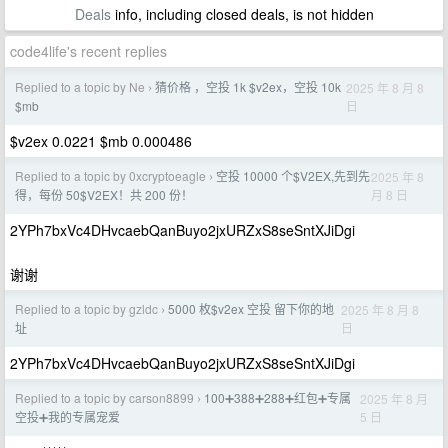
Deals
info, including closed deals, is not hidden
code4life's recent replies
Replied to a topic by Ne
猜价格 ，空投 1k $v2ex，空投 10k
2025 年 8 月 8
›
日
$mb
$v2ex 0.0221 $mb 0.000486
Replied to a topic by 0xcryptoeagle
空投 10000 个$V2EX,先到先
2025 年 8
›
月 8 日
得，每份 50$V2EX！共 200 份！
2YPh7bxVc4DHvcaebQanBuyo2jxURZxS8seSntXJiDgi
谢谢
Replied to a topic by gzldc
5000 枚$v2ex 空投 留下你的地
2025 年 8 月 8
›
日
址
2YPh7bxVc4DHvcaebQanBuyo2jxURZxS8seSntXJiDgi
Replied to a topic by carson8899
100➕388➕288➕红包➕专属
2025 年 8 月
›
5 日
空投➕我的专属宠爱