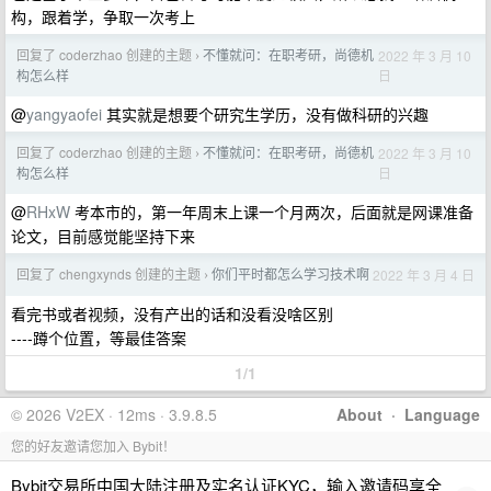
构，跟着学，争取一次考上
回复了 coderzhao 创建的主题
不懂就问：在职考研，尚德机
2022 年 3 月 10
›
日
构怎么样
@
yangyaofei
其实就是想要个研究生学历，没有做科研的兴趣
回复了 coderzhao 创建的主题
不懂就问：在职考研，尚德机
2022 年 3 月 10
›
日
构怎么样
@
RHxW
考本市的，第一年周末上课一个月两次，后面就是网课准备
论文，目前感觉能坚持下来
回复了 chengxynds 创建的主题
你们平时都怎么学习技术啊
2022 年 3 月 4 日
›
看完书或者视频，没有产出的话和没看没啥区别
----蹲个位置，等最佳答案
1/1
© 2026 V2EX · 12ms · 3.9.8.5
About
·
Language
您的好友邀请您加入 Bybit！
Bybit交易所中国大陆注册及实名认证KYC，输入邀请码享全