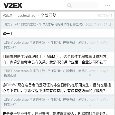
V2EX
coderzhao
全部回复
回复总数
8
›
›
回复了 l947 创建的主题
平时大家学习的网站都有哪些呢？
2022 年 9 月 27 日
›
蹲一个
回复了 coderzhao 创建的主题
不懂就问：在职考研，尚德机
2022 年 3 月 10
›
日
构怎么样
目前看的是工程管理硕士（ MEM ），选个软件工程或者计算机方
向，也算是和程序员有关系，就是不知道毕业后，企业认可不认可
回复了 coderzhao 创建的主题
不懂就问：在职考研，尚德机
2022 年 3 月 10
›
日
构怎么样
@
RHxW
现在准备考的是双证的非全日制的在职研究生，目前也是担
心考下来后，求职过程中到底有没有用，有没有这方面的了解啊？
回复了 coderzhao 创建的主题
不懂就问：在职考研，尚德机
2022 年 3 月 10
›
日
构怎么样
也是基于毕业多年，自己备考可能难度比较大，所以想找个培训机