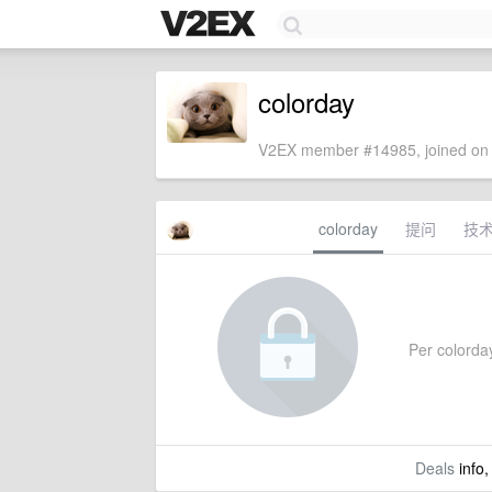
colorday
V2EX member #14985, joined on 
colorday
提问
技
Per colorday
Deals
info,