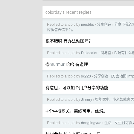
colorday's recent replies
Replied to a topic by
mesbbs
分享创造
分享下我的第
›
›
传微信表情平台。
很不错呀 有办法动图吗？
Replied to a topic by
Dislocator
问与答
B 端有什么
›
›
@
murmur
哈哈 有道理
Replied to a topic by
sk223
分享创造
[方言地图] htt
›
›
有意思，可以加个用户分享的功能
Replied to a topic by
Jinnrry
智能家电
小米智能家居
›
›
➕个中枢网关，离线可用，丝滑。
Replied to a topic by
dongtingyue
生活
女生钱可真
›
›