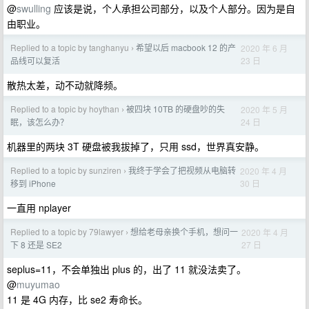
@
swulling
应该是说，个人承担公司部分，以及个人部分。因为是自
由职业。
Replied to a topic by tanghanyu
希望以后 macbook 12 的产
2020 年 6 月
›
23 日
品线可以复活
散热太差，动不动就降频。
Replied to a topic by hoythan
被四块 10TB 的硬盘吵的失
2020 年 5 月
›
24 日
眠，该怎么办？
机器里的两块 3T 硬盘被我拔掉了，只用 ssd，世界真安静。
Replied to a topic by sunziren
我终于学会了把视频从电脑转
2020 年 4 月
›
30 日
移到 iPhone
一直用 nplayer
Replied to a topic by 79lawyer
想给老母亲换个手机，想问一
2020 年 4 月
›
27 日
下 8 还是 SE2
seplus=11，不会单独出 plus 的，出了 11 就没法卖了。
@
muyumao
11 是 4G 内存，比 se2 寿命长。