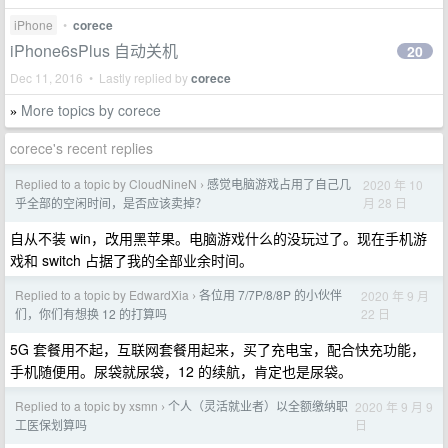
iPhone
•
corece
iPhone6sPlus 自动关机
20
Dec 11, 2016 • Lastly replied by
corece
More topics by corece
»
corece's recent replies
Replied to a topic by CloudNineN
感觉电脑游戏占用了自己几
2020 年 10
›
月 28 日
乎全部的空闲时间，是否应该卖掉？
自从不装 win，改用黑苹果。电脑游戏什么的没玩过了。现在手机游
戏和 switch 占据了我的全部业余时间。
Replied to a topic by EdwardXia
各位用 7/7P/8/8P 的小伙伴
2020 年 9 月
›
22 日
们，你们有想换 12 的打算吗
5G 套餐用不起，互联网套餐用起来，买了充电宝，配合快充功能，
手机随便用。尿袋就尿袋，12 的续航，肯定也是尿袋。
Replied to a topic by xsmn
个人（灵活就业者）以全额缴纳职
2020 年 9 月 9
›
日
工医保划算吗