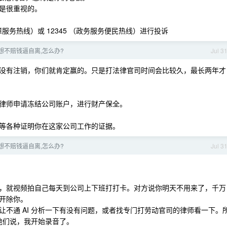
是很重视的。
障服务热线）或 12345 （政务服务便民热线）进行投诉
想不赔钱逼自离,怎么办?
Jul 3
没有注销，你们就肯定赢的。只是打法律官司时间会比较久，最长两年才
律师申请冻结公司账户，进行财产保全。
等各种证明你在这家公司工作的证据。
想不赔钱逼自离,怎么办?
Jul 3
，就视频拍自己每天到公司上下班打打卡。对方说你明天不用来了，千万
开除你。
不通 AI 分析一下有没有问题，或者找专门打劳动官司的律师看一下。
跟他们说，我开始录音了。