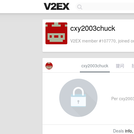
cxy2003chuck
V2EX member #107770, joined on
cxy2003chuck
提问
Per cxy2003c
Deals
info,