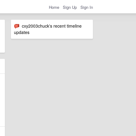
Home
Sign Up
Sign In
cxy2003chuck's recent timeline
updates