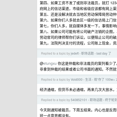
第四、如果工资不发了或则非法裁员，就打 1234
府网上的信访渠道，市级和省级应该都有网上渠
第五、还是没解决就去当地区劳动保障局劳动仲
第六、如果你们人多就去区一级的信访局上门信
第七，你们人多，就自媒体多发一下，事情影响
第八、如果公司可能有将公司破产注销的企图，
劳动官司的律师帮你们诉讼，以便阻止公司的破
第九，法院判决支付的流程，公司账上现金，资
Replied to a topic by
jedeft
职场话题
last day 了
›
›
@
etungxu
你这是仲裁和非法裁员的案列看少了
非拿到仲裁的结果或者公司书面的通知。不然就
Replied to a topic by
Void000
生活
观“存了 100w
›
›
经济通缩，但货币未必通缩，再来几次大放水，
Replied to a topic by
540852101
职场话题
终于轮
›
›
今天刚通知被裁员，下周五结束。内心也是反而
班一点意思都没有。