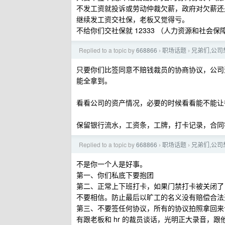
不发工资就投诉或劳动仲裁欠薪，政府对欠薪还
继续发工资交社保，老板又觉得亏。
不给你们交社保就 12333 （人力资源和社会保
Replied to a topic by
668866
职场话题
兄弟们,公司
›
›
只要你们比签同意不赔钱裁员的协商协议，公司
能全拿到。
看看公司的资产情况，必要的时候看看能不能让
保留银行流水，工资条，工牌，打卡记录，合同
Replied to a topic by
668866
职场话题
兄弟们,公司
›
›
不是你一个人是好事。
第一、你们私底下要抱团
第二、正常上下班打卡，如果门禁打卡被关闭了
不要相信。防止最后以旷工的名义没有赔偿合法
第三、不要签任何协议，所有的协议拍照拿回来让
有跟老板和 hr 的裁员谈话，光明正大录音，