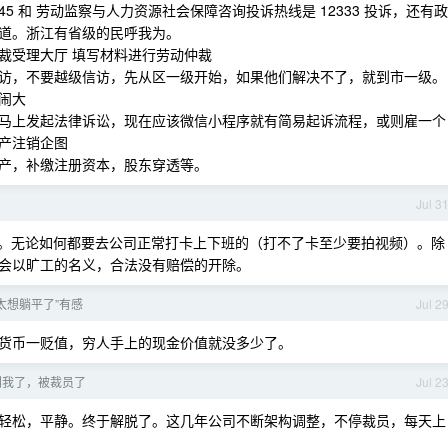
5 和 劳动监察与人力资源社会保障咨询投诉热线是 12333 投诉，还有政
道。浙江有省级的民呼我为。
裁受理大厅 填写材料进行劳动仲裁
访，不要越级信访，先从区一级开始，如果他们解决不了，就到市一级。
闹大
马上发起法律诉讼，现在应该微信小程序就有简易起诉流程，或则雇一个
产注销企图
产，补缴注册资本，股东穿透等。
Jul 3
。无论如何都要去公司正常打卡上下班的（打不了卡至少要拍视频）。除
会以旷工的名义，合法没有赔偿的开除。
+ 太想躺平了”有感
Jul 2
货币一贬值，穷人手上的现金价值就没多少了。
到我了，被裁员了
Jul 2
轻松，平静。终于解脱了。这几年公司不断架构调整，不停裁员，每天上