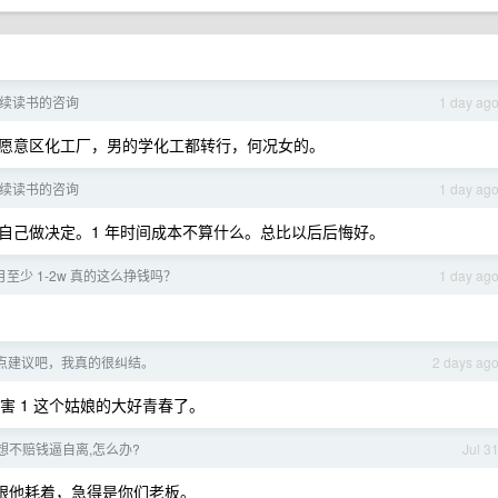
续读书的咨询
1 day ag
愿意区化工厂，男的学化工都转行，何况女的。
续读书的咨询
1 day ag
自己做决定。1 年时间成本不算什么。总比以后后悔好。
每月至少 1-2w 真的这么挣钱吗？
1 day ag
点建议吧，我真的很纠结。
2 days ag
害 1 这个姑娘的大好青春了。
想不赔钱逼自离,怎么办?
Jul 3
就跟他耗着，急得是你们老板。