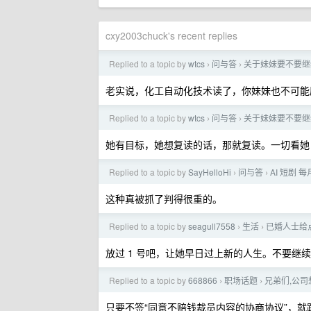
cxy2003chuck's recent replies
Replied to a topic by
wtcs
问与答
关于妹妹要不要继
›
›
老实说，化工自动化技术读了，你妹妹也不可能
Replied to a topic by
wtcs
问与答
关于妹妹要不要继
›
›
她有目标，她想复读的话，那就复读。一切看她
Replied to a topic by
SayHelloHi
问与答
AI 短剧 
›
›
这种真被抓了判得很重的。
Replied to a topic by
seagull7558
生活
已婚人士给
›
›
放过 1 号吧，让她早日过上新的人生。不要继续
Replied to a topic by
668866
职场话题
兄弟们,公司
›
›
只要不签“同意不赔钱裁员内容的协商协议”，