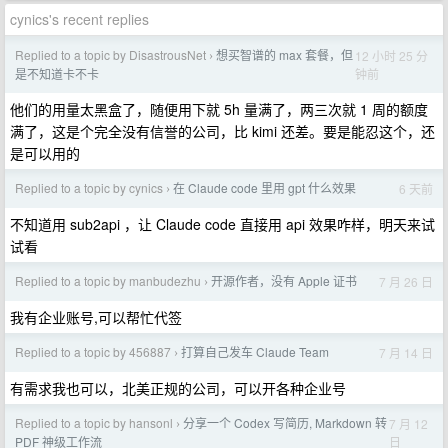
cynics's recent replies
Replied to a topic by DisastrousNet
想买智谱的 max 套餐，但
12 小时 25 分
›
钟前
是不知道卡不卡
他们的用量太黑盒了，随便用下就 5h 量满了，两三次就 1 周的额度
满了，这是个完全没有信誉的公司，比 kimi 还差。要是能忍这个，还
是可以用的
Replied to a topic by cynics
在 Claude code 里用 gpt 什么效果
6 天前
›
不知道用 sub2api ，让 Claude code 直接用 api 效果咋样，明天来试
试看
Replied to a topic by manbudezhu
开源作者，没有 Apple 证书
7 月 26 日
›
我有企业账号,可以帮忙代签
Replied to a topic by 456887
打算自己发车 Claude Team
7 月 14 日
›
有需求我也可以，北美正规的公司，可以开各种企业号
Replied to a topic by hansonl
分享一个 Codex 写简历, Markdown 转
7 月 12
›
日
PDF 神级工作流