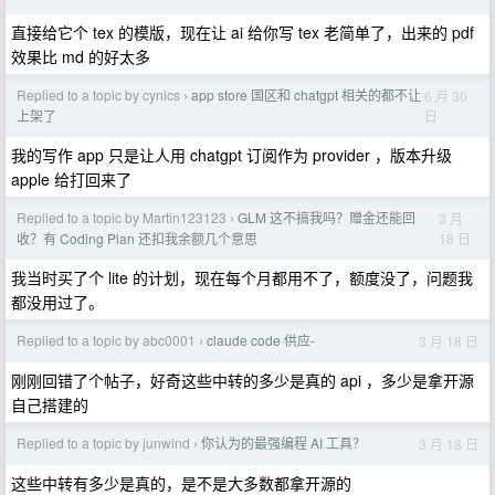
直接给它个 tex 的模版，现在让 ai 给你写 tex 老简单了，出来的 pdf
效果比 md 的好太多
Replied to a topic by cynics
app store 国区和 chatgpt 相关的都不让
6 月 30
›
日
上架了
我的写作 app 只是让人用 chatgpt 订阅作为 provider ，版本升级
apple 给打回来了
Replied to a topic by Martin123123
GLM 这不搞我吗？赠金还能回
3 月
›
18 日
收？有 Coding Plan 还扣我余额几个意思
我当时买了个 lite 的计划，现在每个月都用不了，额度没了，问题我
都没用过了。
Replied to a topic by abc0001
claude code 供应-
3 月 18 日
›
刚刚回错了个帖子，好奇这些中转的多少是真的 api ，多少是拿开源
自己搭建的
Replied to a topic by junwind
你认为的最强编程 AI 工具？
3 月 18 日
›
这些中转有多少是真的，是不是大多数都拿开源的