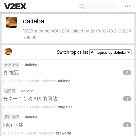
dalieba
V2EX member #301234, joined on 2018-03-18 21:32:34
+08:00
Switch topics list
分享发现
•
dalieba
真·搜狐
2
Aug 22, 2019 • Lastly replied by
dalieba
程序员
•
dalieba
分享一个专收 API 的网站
1
Aug 22, 2019 • Lastly replied by
xingstar
字体排印
•
dalieba
Inter 字体
1
Aug 9, 2019 • Lastly replied by
zzcworld