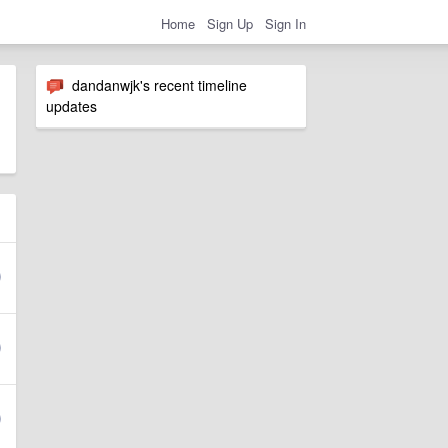
Home
Sign Up
Sign In
dandanwjk's recent timeline
updates