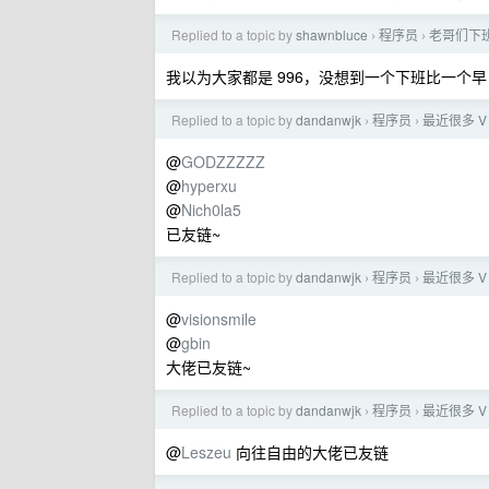
Replied to a topic by
shawnbluce
程序员
老哥们下
›
›
我以为大家都是 996，没想到一个下班比一个早
Replied to a topic by
dandanwjk
程序员
最近很多 
›
›
@
GODZZZZZ
@
hyperxu
@
Nich0la5
已友链~
Replied to a topic by
dandanwjk
程序员
最近很多 
›
›
@
visionsmile
@
gbin
大佬已友链~
Replied to a topic by
dandanwjk
程序员
最近很多 
›
›
@
Leszeu
向往自由的大佬已友链