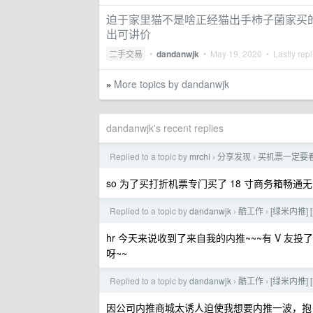
迫于家里猫不是啥正经猫出手柿子菌家买的自动猫
出可讲价
二手交易
•
dandanwjk
•
May 19, 2020
• Lastly rep
More topics by dandanwjk
»
dandanwjk's recent replies
Replied to a topic by
mrchi
分享发现
买机票一定要
›
›
so 为了买打折机票专门买了 18 寸商务箱畅通
Replied to a topic by
dandanwjk
酷工作
[绿米内推]
›
›
hr 今天来说收到了来自我的内推~~~有 V 友
呀~~
Replied to a topic by
dandanwjk
酷工作
[绿米内推]
›
›
因公司内推商城太诱人迫使我想要内推一波，抱 V