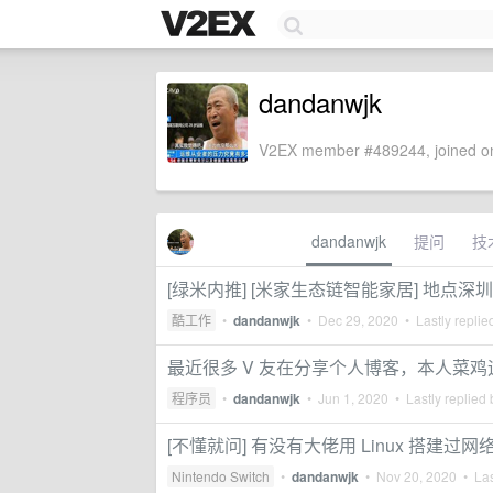
dandanwjk
V2EX member #489244, joined on
dandanwjk
提问
技
[绿米内推] [米家生态链智能家居] 地点深
酷工作
•
dandanwjk
•
Dec 29, 2020
• Lastly replie
最近很多 V 友在分享个人博客，本人菜
程序员
•
dandanwjk
•
Jun 1, 2020
• Lastly replied
[不懂就问] 有没有大佬用 Linux 搭建过
Nintendo Switch
•
dandanwjk
•
Nov 20, 2020
• Las