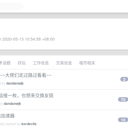
 2020-05-13 10:54:58 +08:00
术话题
好玩
工作信息
交易信息
城市相关
圳~~大佬们走过路过看看~~
2
d by
dandanwjk
鸡运维一枚，也想来交换友链
70
 by
dandanwjk
网络加速器
10
tly replied by
kerdevils