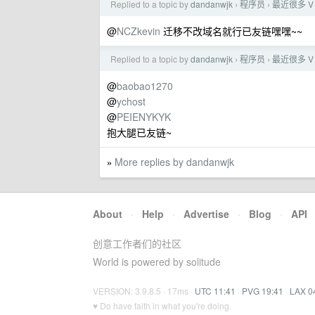
Replied to a topic by
dandanwjk
程序员
最近很多 
›
›
@
NCZkevin
迁移不改域名就行已友链嘿嘿~~
Replied to a topic by
dandanwjk
程序员
最近很多 
›
›
@
baobao1270
@
ychost
@
PEIENYKYK
抱大腿已友链~
More replies by dandanwjk
»
About
·
Help
·
Advertise
·
Blog
·
API
创意工作者们的社区
World is powered by solitude
VERSION: 3.9.8.5 · 17ms ·
UTC 11:41
·
PVG 19:41
·
LAX 0
♥ Do have faith in what you're doing.