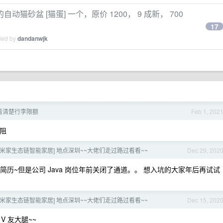
砂盆 [猫蛋] 一个，原价 1200， 9 成新， 700
17
lied by
dandanwjk
看清楚行李限额
Feb 1, 202
无阻
 [米家生态链智能家居] 地点深圳~~大佬们走过路过看看~~
Dec 29, 202
投了简历~但是公司 Java 岗位年前关闭了通道。。 想入坑的大家年后再试试
 [米家生态链智能家居] 地点深圳~~大佬们走过路过看看~~
Dec 15, 202
 友大腿~~