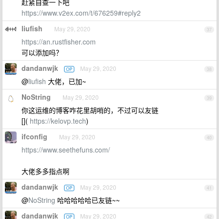
赶紧自查一下吧
https://www.v2ex.com/t/676259#reply2
liufish
May 29, 2020
37
https://an.rustfisher.com
可以添加吗？
dandanwjk
May 29, 2020
OP
38
@
liufish
大佬，已加~
NoString
May 29, 2020
39
你这运维的博客咋花里胡哨的，不过可以友链
[](
https://kelovp.tech
)
ifconfig
May 29, 2020
40
https://www.seethefuns.com/
大佬多多指点啊
dandanwjk
May 29, 2020
OP
41
@
NoString
哈哈哈哈哈已友链~~
dandanwjk
May 29, 2020
OP
42