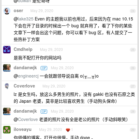
@
duwan
是伦哥呀
oser
May 29, 2020
24
@
lake325
Even 的主题我以前也用过，后来因为在 mac 10.15
下会在开了目录的时候出一个 bug 就弃用了，看了下你的某些
文章下一样会出这个问题，你可以看下 bug 区，有人提交了一
些热补丁方案
Cmdhelp
May 29, 2020
25
是我不配打开你的网站吗
dandanwjk
May 29, 2020
OP
26
@
engineercj
一会就跟领导说自离 o(╥﹏╥)o
Coverlove
May 29, 2020
27
lz 是女生吗，放这么多男生的照片，没有 gakki 也没有石原之类
的 Japan 老婆，莫非是比较喜欢男生（手动狗头保命）
dandanwjk
May 29, 2020
OP
28
@
Coverlove
老婆的照片没有全是老公的照片（手动斜眼笑）
iloveayu
May 29, 2020
1
29
你师傅的博客，打开也很慢，手动 doge 。