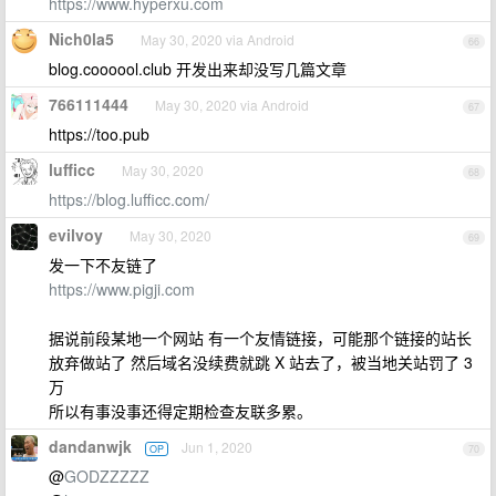
https://www.hyperxu.com
Nich0la5
May 30, 2020 via Android
66
blog.coooool.club 开发出来却没写几篇文章
766111444
May 30, 2020 via Android
67
https://too.pub
lufficc
May 30, 2020
68
https://blog.lufficc.com/
evilvoy
May 30, 2020
69
发一下不友链了
https://www.pigji.com
据说前段某地一个网站 有一个友情链接，可能那个链接的站长
放弃做站了 然后域名没续费就跳 X 站去了，被当地关站罚了 3
万
所以有事没事还得定期检查友联多累。
dandanwjk
Jun 1, 2020
OP
70
@
GODZZZZZ