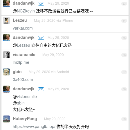
dandanwjk
May 29, 2020
OP
53
@
NCZkevin
迁移不改域名就行已友链嘿嘿~~
Leszeu
May 29, 2020 via iPhone
54
varkai.com
dandanwjk
May 29, 2020
OP
55
@
Leszeu
向往自由的大佬已友链
visionsmile
May 29, 2020
56
imzlp.me
gbin
May 29, 2020 via Android
57
0x400.com
dandanwjk
May 29, 2020
OP
58
@
visionsmile
@
gbin
大佬已友链~
HuberyPang
May 29, 2020
59
https://www.panglb.top/
你的半天没打开呀