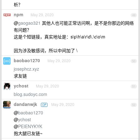
析？
npm
May 29, 2020
49
@
gaogao321
其他人也可能正常访问啊，是不是你那边的网络
有问题？
这是个短链接，真实地址是：s\p\h\a\r\d\.\c\o\m
因为涉及敏感词，所以中间加了 \
baobao1270
May 29, 2020
50
josephcz.xyz
求友链
ychost
May 29, 2020
51
blog.sudoyc.com
dandanwjk
May 29, 2020
OP
52
@
baobao1270
@
ychost
@
PEIENYKYK
抱大腿已友链~