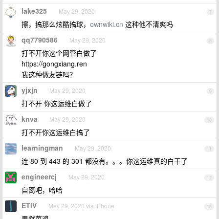
lake325
May 29, 2020
7
擦，搞那么炫酷搞球，
ownwiki.cn
这种他不清爽吗
qq7790586
May 29, 2020
8
打不开你这个网管白做了
https://gongxiang.ren
我这种做友链吗？
yjxjn
May 29, 2020
9
打不开 你这运维白做了
knva
May 29, 2020
10
打不开你这运维白搞了
learningman
May 29, 2020
11
连 80 到 443 的 301 都没有。。。你这运维真的白干了
engineercj
May 29, 2020
12
自离吧，哈哈
ETiV
May 29, 2020 via iPhone
13
果然菜鸡…