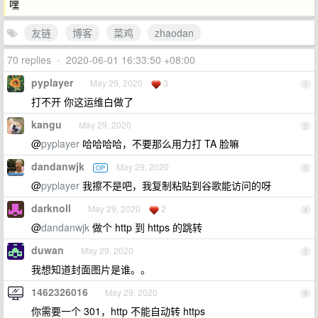
嘿
友链
博客
菜鸡
zhaodan
70 replies
•
2020-06-01 16:33:50 +08:00
pyplayer
May 29, 2020
3
1
打不开 你这运维白做了
kangu
May 29, 2020
2
@
pyplayer
哈哈哈哈，不要那么用力打 TA 脸嘛
dandanwjk
May 29, 2020
OP
3
@
pyplayer
我擦不是吧，我复制粘贴到谷歌能访问的呀
darknoll
May 29, 2020
2
4
@
dandanwjk
做个 http 到 https 的跳转
duwan
May 29, 2020
5
我想知道封面图片是谁。。
1462326016
May 29, 2020
6
你需要一个 301，http 不能自动转 https