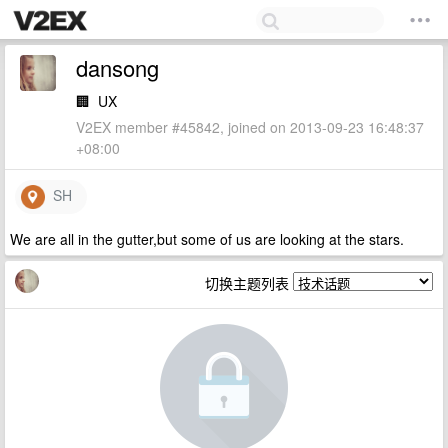
dansong
🏢
UX
V2EX member #45842, joined on 2013-09-23 16:48:37
+08:00
SH
We are all in the gutter,but some of us are looking at the stars.
切换主题列表