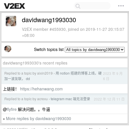
davidwang1993030
V2EX member #455930, joined on 2019-11-27 20:15:07
+08:00
Switch topics list
davidwang1993030's recent replies
Replied to a topic by aixin2019
用 notion 搭建的博客上线，硬
2023 年 9 月
›
6 日
加一波友联， dd
上链接！
https://hehanwang.com
Replied to a topic by acrexu
telegram mac 端无法登录
2022 年 12 月 11 日
›
@
flyfire
解决问题。。牛逼
More replies by davidwang1993030
»