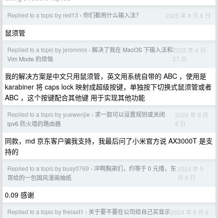
Replied to a topic by red13
你们都用什么输入法？
2025 年 8 月 8 日
›
鼠须管
Replied to a topic by jerommix
解决了我在 MacOS 下输入法和
2025 年 4 月
›
27 日
Vim Mode 的烦恼
我的解决方案是中文只用鼠须管，英文用系统自带的 ABC ，使用是
karabiner 将 caps lock 映射成超级按键，单独按下切换式鼠须管或者
ABC ，这个按键配合其他键 用于实现其他功能
Replied to a topic by yuewenjie
求一款可以设置规则或关闭
2024 年 9 月
›
6 日
ipv6 防火墙的路由器
同款，md 京东客户骗我支持，我最后问了小米官方说 AX3000T 是支
持的
Replied to a topic by busy0769
冲啊胸弟们，约等于 0 元撸，东
2024 年 9
›
月 6 日
哥给的一包国风漫画抽纸
0.09 感谢
Replied to a topic by thelast1
关于要不要在公司给自己买显示
2024 年 9 月 6
›