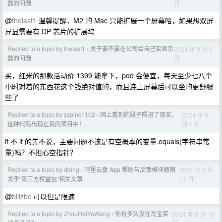
日
器的问题
@
thelast1
温馨提醒，M2 的 Mac 只能扩展一个屏幕哈，如果想双屏
异显需要有 DP 芯片的扩展坞
Replied to a topic by thelast1
关于要不要在公司给自己买显示
2024 年 9 月 6
›
日
器的问题
买，红米的那款活动价 1399 能拿下，pdd 会便宜，每天至少七八个
小时对着的东西花这个钱绝对值的，而且连上屏幕后可以坐的更舒服
些了
Replied to a topic by szpinc1102
网上看到的段子照进了现实，
2024 年 9
›
月 5 日
这种代码出现在我的项目中！
if 不 if 的先不说，主要问题不该是有空概率的变量.equals(字符串常
量)吗？不担心空指针？
Replied to a topic by dbing
阿里云盘 App 帮助与反馈模块撤销
2024 年 5 月
›
21 日
关于“第三方权益包”相关文章
@
billzbc
可以但是限速
Replied to a topic by ZhouHeiYaWang
你有多久没在淘宝买
2024 年 5 月 16
›