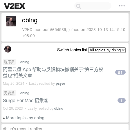
dbing
V2EX member #654539, joined on 2023-10-13 14:15:10
+08:00
Switch topics list
程序员
•
dbing
阿里云盘 App 帮助与反馈模块撤销关于“第三方权
51
益包”相关文章
May 26, 2024 • Lastly replied by
psyer
无要点
•
dbing
Surge For Mac 招乘客
1
Oct 20, 2023 • Lastly replied by
dbing
More topics by dbing
»
dbing's recent replies