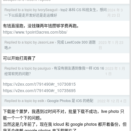
Replied to a topic by IvorySeagull
top2 本科 CS 科班女生，想问
2024 年 3
›
月 23 日
一下以后是走开发好还是走运维好
有钱直接跑，没钱赚两年钱攒够学费再跑。
https://www.1point3acres.com/bbs/
Replied to a topic by JasonLaw
完成 LeetCode 300 道题
2023 年 1 月 23
›
日
咯🎉
可以开始打周赛了
Replied to a topic by paulguo
有没有朋友遇到像我一样 iOS 16
2023 年 1 月
›
1 日
经常软死的问题？
https://v2ex.com/t/791490#r_10730815
https://v2ex.com/t/791490#r_10735695
Replied to a topic by estk
Google Photos 是 iOS 的绝配
2022 年 12 月 4 日
›
下载是个噩梦，我遇到过时间不对，批量下载不成功，live photo 只
能一个一个下的问题。
当然这是几年前了，现在我 icloud 和 google photos 都开着备份，但
我不会依赖 google photos 来下载图片了。