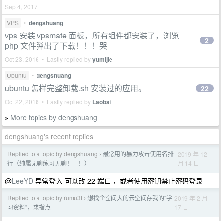
Sep 4, 2017
VPS
•
dengshuang
vps 安装 vpsmate 面板，所有组件都安装了，浏览
2
php 文件弹出了下载！！！哭
Oct 23, 2016 • Lastly replied by
yumijie
Ubuntu
•
dengshuang
ubuntu 怎样完整卸载.sh 安装过的应用。
22
Oct 22, 2016 • Lastly replied by
Laobai
More topics by dengshuang
»
dengshuang's recent replies
Replied to a topic by dengshuang
最常用的暴力攻击使用名排
2019 年 12
›
月 14 日
行（纯属无聊练习无聊！！！）
@
LeeYD
异常登入 可以改 22 端口 ，或者使用密钥禁止密码登录
Replied to a topic by rumu3f
想找个空间大的云空间存我的"学
2019 年 2 月
›
17 日
习资料"，求指点