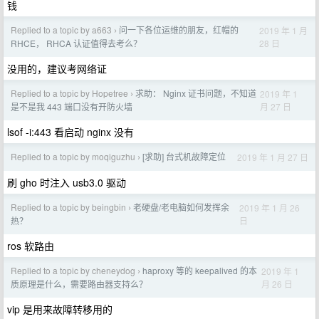
钱
Replied to a topic by a663
问一下各位运维的朋友，红帽的
2019 年 1 月
›
28 日
RHCE， RHCA 认证值得去考么？
没用的，建议考网络证
Replied to a topic by Hopetree
求助： Nginx 证书问题，不知道
2019 年 1
›
月 27 日
是不是我 443 端口没有开防火墙
lsof -i:443 看启动 nginx 没有
Replied to a topic by moqiguzhu
[求助] 台式机故障定位
2019 年 1 月 27 日
›
刷 gho 时注入 usb3.0 驱动
Replied to a topic by beingbin
老硬盘/老电脑如何发挥余
2019 年 1 月 26
›
日
热？
ros 软路由
Replied to a topic by cheneydog
haproxy 等的 keepalived 的本
2019 年 1
›
月 26 日
质原理是什么，需要路由器支持么？
vip 是用来故障转移用的