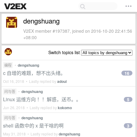
dengshuang
V2EX member #197387, joined on 2016-10-20 22:41:56
+08:00
Switch topics list
编程
•
dengshuang
c 自增的难题，想不出头绪。
16
Oct 16, 2018 • Lastly replied by
adoui
问与答
•
dengshuang
Linux 运维方向 ！！解惑，送币。。
5
Jun 26, 2018 • Lastly replied by
kokomo
问与答
•
dengshuang
shell 函数中的 x 是干啥的啊
3
May 31, 2018 • Lastly replied by
dengshuang