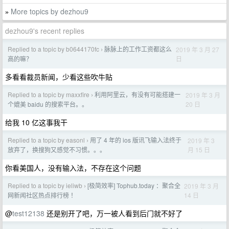
More topics by dezhou9
»
dezhou9's recent replies
Replied to a topic by b0644170fc
脉脉上的工作工资都这么
2019 年 3 月 27
›
日
高的嘛？
多看看裁员新闻，少看这些吹牛贴
Replied to a topic by maxxfire
利用阿里云，有没有可能搭建一
2019 年 3 月
›
20 日
个媲美 baidu 的搜索平台。。
给我 10 亿这事我干
Replied to a topic by easonl
用了 4 年的 ios 版讯飞输入法终于
2019 年 3
›
月 15 日
放弃了，换搜狗又感觉不习惯。。。
你看美国人，没有输入法，不存在这个问题
Replied to a topic by ieliwb
[极简效率] Tophub.today ：聚合全
2019 年 3 月
›
14 日
网新闻社区热点排行榜 ！
@
test12138
还是别开了吧，万一被人看到后门就不好了