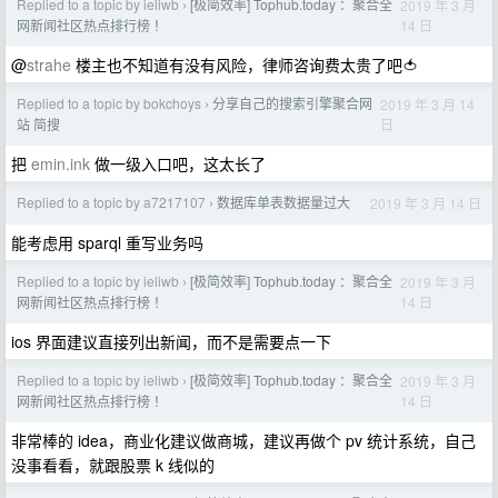
Replied to a topic by ieliwb
[极简效率] Tophub.today ：聚合全
2019 年 3 月
›
14 日
网新闻社区热点排行榜 ！
@
strahe
楼主也不知道有没有风险，律师咨询费太贵了吧🍅
Replied to a topic by bokchoys
分享自己的搜索引擎聚合网
2019 年 3 月 14
›
日
站 简搜
把
emin.ink
做一级入口吧，这太长了
Replied to a topic by a7217107
数据库单表数据量过大
2019 年 3 月 14 日
›
能考虑用 sparql 重写业务吗
Replied to a topic by ieliwb
[极简效率] Tophub.today ：聚合全
2019 年 3 月
›
14 日
网新闻社区热点排行榜 ！
ios 界面建议直接列出新闻，而不是需要点一下
Replied to a topic by ieliwb
[极简效率] Tophub.today ：聚合全
2019 年 3 月
›
14 日
网新闻社区热点排行榜 ！
非常棒的 idea，商业化建议做商城，建议再做个 pv 统计系统，自己
没事看看，就跟股票 k 线似的