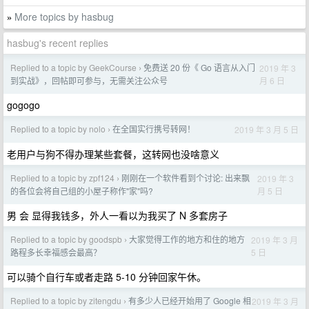
More topics by hasbug
»
hasbug's recent replies
Replied to a topic by GeekCourse
免费送 20 份《 Go 语言从入门
2019 年 3
›
月 6 日
到实战》，回帖即可参与，无需关注公众号
gogogo
Replied to a topic by nolo
在全国实行携号转网！
2019 年 3 月 5 日
›
老用户与狗不得办理某些套餐，这转网也没啥意义
Replied to a topic by zpf124
刚刚在一个软件看到个讨论: 出来飘
2019 年 3
›
月 5 日
的各位会将自己组的小屋子称作"家"吗?
男 会 显得我钱多，外人一看以为我买了 N 多套房子
Replied to a topic by goodspb
大家觉得工作的地方和住的地方
2019 年 3 月
›
5 日
路程多长幸福感会最高？
可以骑个自行车或者走路 5-10 分钟回家午休。
Replied to a topic by zitengdu
有多少人已经开始用了 Google 相
2019 年 3 月
›