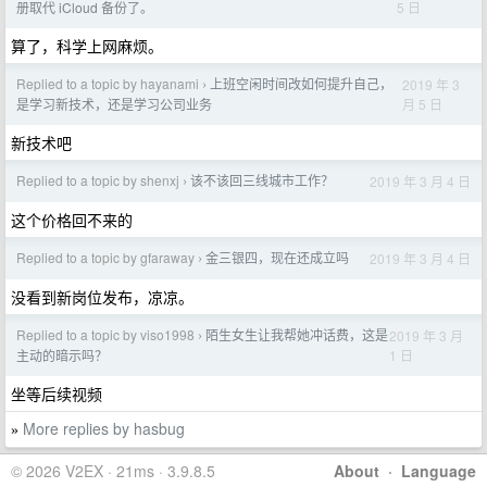
5 日
册取代 iCloud 备份了。
算了，科学上网麻烦。
Replied to a topic by hayanami
上班空闲时间改如何提升自己，
2019 年 3
›
月 5 日
是学习新技术，还是学习公司业务
新技术吧
Replied to a topic by shenxj
该不该回三线城市工作？
2019 年 3 月 4 日
›
这个价格回不来的
Replied to a topic by gfaraway
金三银四，现在还成立吗
2019 年 3 月 4 日
›
没看到新岗位发布，凉凉。
Replied to a topic by viso1998
陌生女生让我帮她冲话费，这是
2019 年 3 月
›
1 日
主动的暗示吗？
坐等后续视频
More replies by hasbug
»
© 2026 V2EX · 21ms · 3.9.8.5
About
·
Language