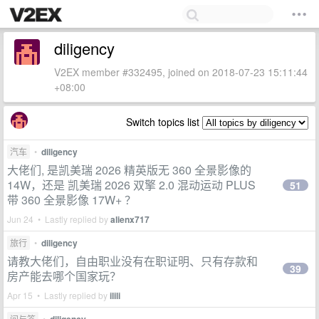
diligency
V2EX member #332495, joined on 2018-07-23 15:11:44
+08:00
Switch topics list
汽车
•
diligency
大佬们, 是凯美瑞 2026 精英版无 360 全景影像的
14W，还是 凯美瑞 2026 双擎 2.0 混动运动 PLUS
51
带 360 全景影像 17W+ ？
Jun 24 • Lastly replied by
alienx717
旅行
•
diligency
请教大佬们，自由职业没有在职证明、只有存款和
39
房产能去哪个国家玩？
Apr 15 • Lastly replied by
ilili
问与答
•