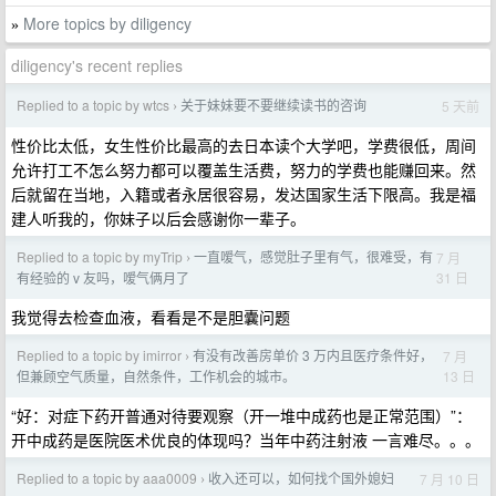
More topics by diligency
»
diligency's recent replies
Replied to a topic by wtcs
关于妹妹要不要继续读书的咨询
5 天前
›
性价比太低，女生性价比最高的去日本读个大学吧，学费很低，周间
允许打工不怎么努力都可以覆盖生活费，努力的学费也能赚回来。然
后就留在当地，入籍或者永居很容易，发达国家生活下限高。我是福
建人听我的，你妹子以后会感谢你一辈子。
Replied to a topic by myTrip
一直嗳气，感觉肚子里有气，很难受，有
7 月
›
31 日
有经验的 v 友吗，嗳气俩月了
我觉得去检查血液，看看是不是胆囊问题
Replied to a topic by imirror
有没有改善房单价 3 万内且医疗条件好，
7 月
›
13 日
但兼顾空气质量，自然条件，工作机会的城市。
“好：对症下药开普通对待要观察（开一堆中成药也是正常范围）”：
开中成药是医院医术优良的体现吗？当年中药注射液 一言难尽。。。
Replied to a topic by aaa0009
收入还可以，如何找个国外媳妇
7 月 10 日
›