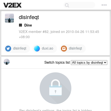
disinfeqt
🏢
Dine
V2EX member #82, joined on 2010-04-26 11:53:45
+08:00
disinfeqt
duxi.ao
disinfeqt
Switch topics list
Per disinfeqt's settings, the topics list is hidden