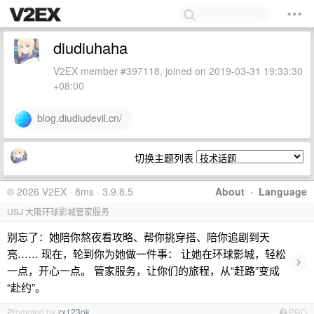
diudiuhaha
V2EX member #397118, joined on 2019-03-31 19:33:30
+08:00
blog.diudiudevil.cn/
切换主题列表
© 2026 V2EX · 8ms · 3.9.8.5
About
·
Language
USJ 大阪环球影城管家服务
别忘了：她陪你熬夜看攻略、帮你挑穿搭、陪你追剧到天
亮…… 现在，轮到你为她做一件事： 让她在环球影城，轻松
›
一点，开心一点。 管家服务，让你们的旅程，从“赶路”变成
“赴约”。
Promoted by
zx123ok
PRO