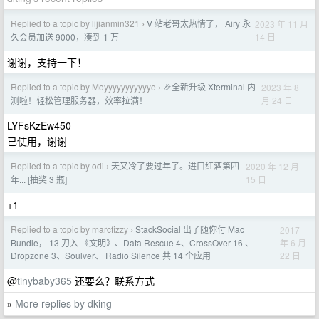
Replied to a topic by lijianmin321
V 站老哥太热情了， Airy 永
2023 年 11 月
›
14 日
久会员加送 9000，凑到 1 万
谢谢，支持一下！
Replied to a topic by Moyyyyyyyyyyye
🎉全新升级 Xterminal 内
2023 年 8
›
月 24 日
测啦！轻松管理服务器，效率拉满！
LYFsKzEw450
已使用，谢谢
Replied to a topic by odi
天又冷了要过年了。进口红酒第四
2020 年 12 月
›
15 日
年... [抽奖 3 瓶]
+1
Replied to a topic by marcfizzy
StackSocial 出了随你付 Mac
2017
›
年 6 月
Bundle， 13 刀入 《文明》、Data Rescue 4、CrossOver 16 、
22 日
Dropzone 3、Soulver、 Radio Silence 共 14 个应用
@
tinybaby365
还要么？联系方式
More replies by dking
»