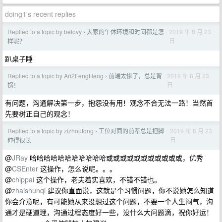
doing1's recent replies
Replied to a topic by befovy
大家的午休环境和时间都是怎
2019 年 8 月 23
›
日
样呢？
趴桌子睡
Replied to a topic by Ari2FengHeng
前端太惨了，总是背
2019 年 8 月 23
›
日
锅！
有问题，沟通解决第一步，抱怨没有用！观念不合无法一路！当然首
先要树正自己的观念！
Replied to a topic by zizhoutong
工位对面的前辈总是把脚
2019 年 8 月 23
›
日
伸得很长
@
JRay
哈哈哈哈哈哈哈哈哈哈哈或或或或或或或或或或或，优秀
@
CSEnter
这操作，怎么说呢。。。
@
chippai
这个操作，老夫着实喜欢，不错不错也。
@
zhaishunqi
建议你直面说，这就是个习惯问题，你不说她怎么知道
你会介意呢，有可能她从来没想过这个问题，不要一个人生闷气，沟
通才是硬道理，沟通过程态度好一些，没什么大问题滴，祝你好运！