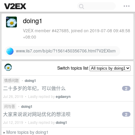
doing1
V2EX member #427685, joined on 2019-07-08 09:48:58
+08:00
www.iis7.com/b/plc/?1561450356706.html?V2EXlxm
Switch topics list
情感问题
•
doing1
二十多岁的年纪，可以做什么
2
Jul 26, 2019 • Lastly replied by
egdaeyn
问与答
•
doing1
大家来说说对网站优化的想法呗
2
Jul 12, 2019 • Lastly replied by
doing1
More topics by doing1
»