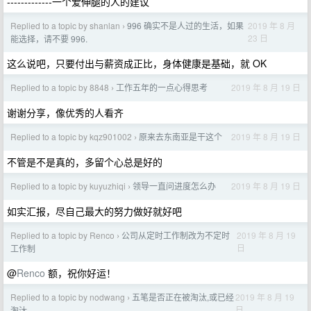
-------------一个爱伸腿的人的建议
Replied to a topic by shanlan
996 确实不是人过的生活，如果
2019 年 8 月
›
23 日
能选择，请不要 996.
这么说吧，只要付出与薪资成正比，身体健康是基础，就 OK
Replied to a topic by 8848
工作五年的一点心得思考
2019 年 8 月 19 日
›
谢谢分享，像优秀的人看齐
Replied to a topic by kqz901002
原来去东南亚是干这个
2019 年 8 月 19 日
›
不管是不是真的，多留个心总是好的
Replied to a topic by kuyuzhiqi
领导一直问进度怎么办
2019 年 8 月 19 日
›
如实汇报，尽自己最大的努力做好就好吧
Replied to a topic by Renco
公司从定时工作制改为不定时
2019 年 8 月 19
›
日
工作制
@
Renco
额，祝你好运！
Replied to a topic by nodwang
五笔是否正在被淘汰,或已经
2019 年 8 月 19
›
日
淘汰