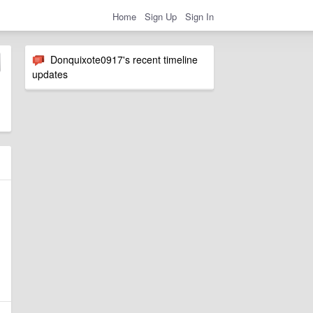
Home
Sign Up
Sign In
Donquixote0917's recent timeline
updates