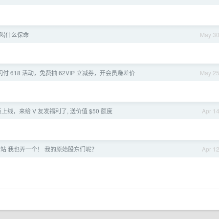
喝什么保命
May 3
闪付 618 活动，免费抽 62VIP 立减券，开会员赚差价
May 2
点上线，来给 V 友发福利了, 送价值 $50 额度
Apr 1
中转站 我也弄一个！ 我的原始股东们呢？
Apr 1