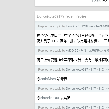
Deals
info,
Donquixote0917's recent replies
Replied to a topic by
FaustinaD
健康
尝了尝动态血
›
›
这个我也申请了，带了半个月已经失效。了解下
高升到了 11 ，困得一批。缺点是耗材贵，一直带着
Replied to a topic by
xut09455
生活
某书约球居然
›
›
闲鱼上你要是挂个苹果取卡针，会有一堆嫖客联
Replied to a topic by
Donquixote0917
北京
逛公园
›
›
@
codeMore
最青春
Replied to a topic by
Donquixote0917
北京
逛公园
›
›
@
shandianx0t
最实际
Replied to a topic by
Donquixote0917
北京
逛公园
›
›