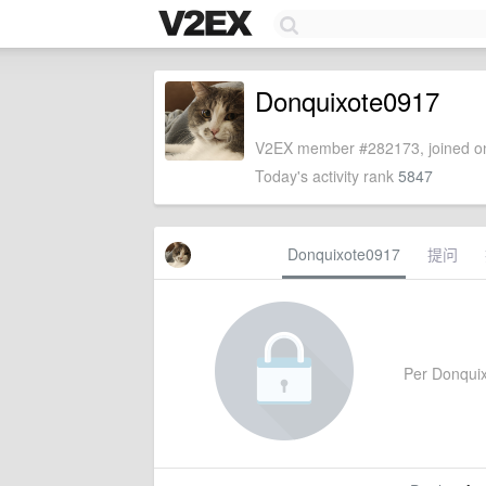
Donquixote0917
V2EX member #282173, joined on
Today's activity rank
5847
Donquixote0917
提问
Per Donquixo