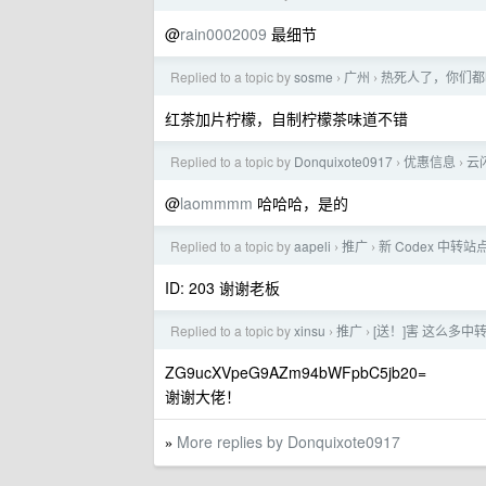
@
rain0002009
最细节
Replied to a topic by
sosme
广州
热死人了，你们都
›
›
红茶加片柠檬，自制柠檬茶味道不错
Replied to a topic by
Donquixote0917
优惠信息
云
›
›
@
laommmm
哈哈哈，是的
Replied to a topic by
aapeli
推广
新 Codex 中转站
›
›
ID: 203 谢谢老板
Replied to a topic by
xinsu
推广
[送！]害 这么多
›
›
ZG9ucXVpeG9AZm94bWFpbC5jb20=
谢谢大佬！
More replies by Donquixote0917
»