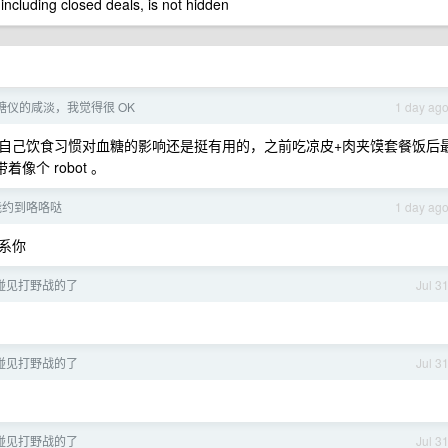
 including closed deals, is not hidden
糖仪的咸淡，我觉得很 OK
1 day ag
自己饮食习惯对血糖的影响还是挺有用的，之前吃凉皮+肉夹馍套餐饭后
像个 robot 。
能约到咯咯哒
1 day ag
系你
碰见打野战的了
Jul 3
碰见打野战的了
Jul 3
碰见打野战的了
Jul 3